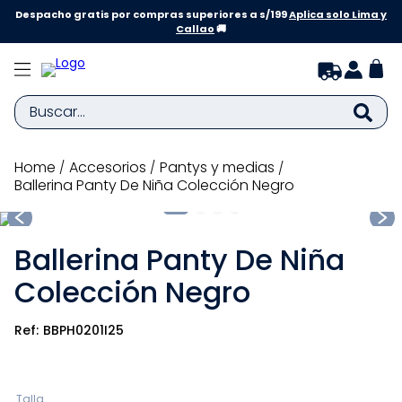
Despacho gratis por compras superiores a s/199
Aplica solo Lima y
Callao
🚚
Buscar...
TÉRMINOS MÁS BUSCADOS
accesorios
pantys y medias
Ballerina Panty De Niña Colección Negro
1
.
zapatillas niña
2
.
zapatillas niño
Ballerina Panty De Niña
3
.
medias
Colección Negro
4
.
sandalias
5
.
sandalias niña
BBPH0201I25
6
.
bebe
7
.
disney
Talla