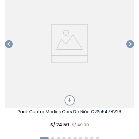
Talla
Pack Cuatro Medias Cars De Niño C2Pe5478V26
Elige una opción
S/
24
.
50
S/
49
.
00
COMPRAR