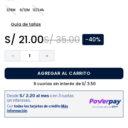
8
.
zapatos niña
3/6M
6/12M
12/24M
9
.
pijama
10
.
sandalias niño
Guía de tallas
S/
21
.
00
S/
35
.
00
-
40%
－
＋
AGREGAR AL CARRITO
6
cuotas sin interés de
S/
3
.
50