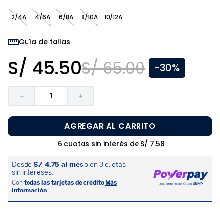
8
.
zapatos niña
2/4A
4/6A
6/8A
8/10A
10/12A
9
.
niño
10
.
sandalias niño
Guía de tallas
S/
45
.
50
S/
65
.
00
-
30%
－
＋
AGREGAR AL CARRITO
6
cuotas sin interés de
S/
7
.
58