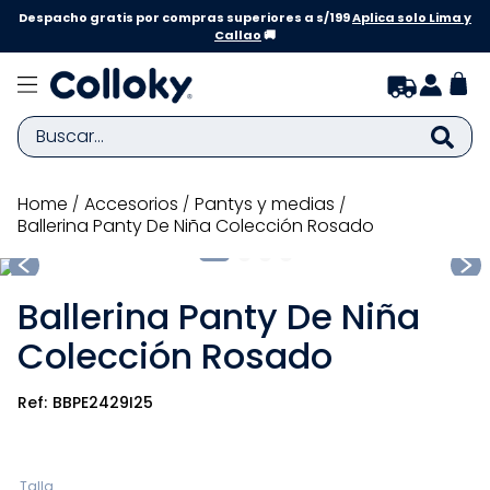
Despacho gratis por compras superiores a s/199
Aplica solo Lima y
Callao
🚚
Buscar...
TÉRMINOS MÁS BUSCADOS
accesorios
pantys y medias
Ballerina Panty De Niña Colección Rosado
1
.
zapatillas niña
2
.
zapatillas niño
Ballerina Panty De Niña
3
.
medias
Colección Rosado
4
.
sandalias
5
.
sandalias niña
BBPE2429I25
6
.
bebe
7
.
pijama
Talla