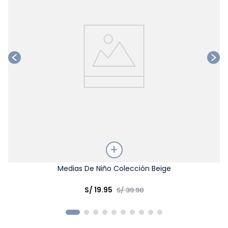
Talla
Medias De Niño Colección Beige
Elige una opción
S/
19
.
95
S/
39
.
90
COMPRAR