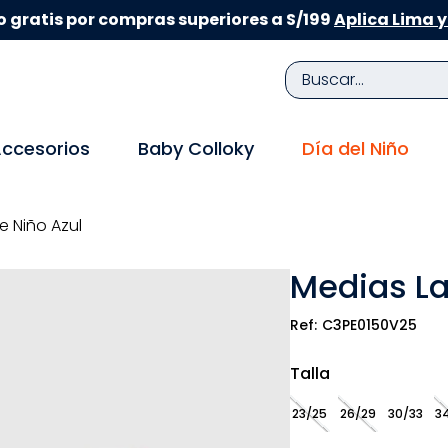
 gratis por compras superiores a S/199
Aplica Lima y
Buscar...
TÉRMINOS MÁS BUSCADOS
ccesorios
Baby Colloky
Día del Niño
1
.
zapatillas niña
2
.
zapatillas niño
e Niño Azul
3
.
medias
Medias La
4
.
sandalias
5
.
sandalias niña
C3PE0150V25
6
.
bebe
Talla
7
.
sandalias niño
23/25
26/29
30/33
3
8
.
pijama