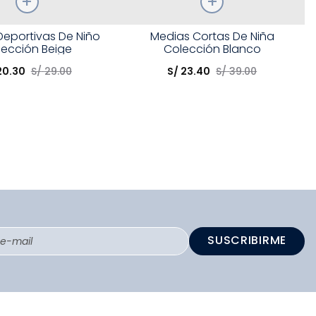
Talla
Deportivas De Niño
Medias Cortas De Niña
lección Beige
Colección Blanco
opción
Elige una opción
20
.
30
S/
29
.
00
S/
23
.
40
S/
39
.
00
COMPRAR
COMPRAR
SUSCRIBIRME