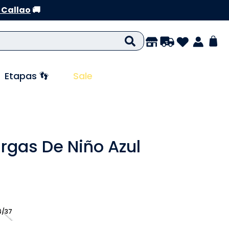
 Callao
🚚
Etapas 👣
Sale
rgas De Niño Azul
4/37