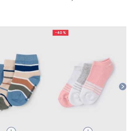
-
40 %
Ta