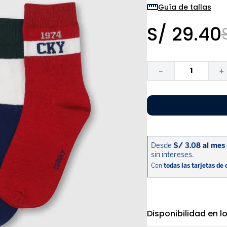
9
.
zapatos niña
Guía de tallas
10
.
disney
S/
29
.
40
－
＋
Disponibilidad en l