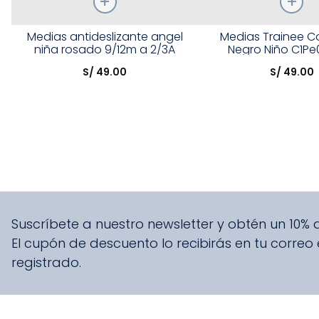
Talla
Talla
Medias antideslizante angel
Medias Trainee C
niña rosado 9/12m a 2/3A
Negro Niño C1Pe
Elige una opción
Elige una opción
S/
49
.
00
S/
49
.
00
COMPRAR
COMPRA
Suscríbete a nuestro newsletter y obtén un 10%
El cupón de descuento lo recibirás en tu correo
registrado.