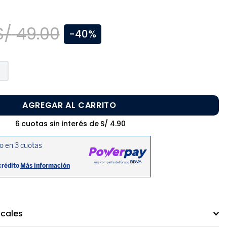
S/
49
.
00
-
40%
AGREGAR AL CARRITO
6
cuotas sin interés de
S/
4
.
90
ocales