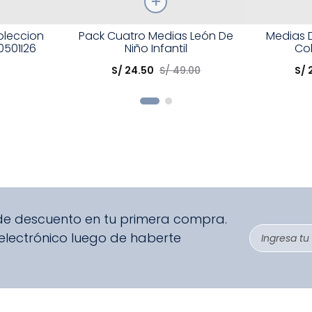
Talla
Talla
oleccion
Pack Cuatro Medias León De
Medias 
0501I26
Niño Infantil
Co
Elige una opción
Elige una 
S/
24
.
50
S/
49
.
00
S/
R
COMPRAR
 de descuento en tu primera compra.
 electrónico luego de haberte