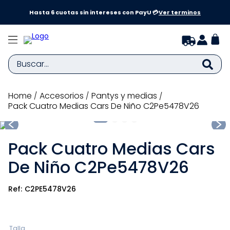
a y
Hasta 6 cuotas sin intereses con PayU 💳
Ver terminos
Buscar...
TÉRMINOS MÁS BUSCADOS
accesorios
pantys y medias
Pack Cuatro Medias Cars De Niño C2Pe5478V26
1
.
zapatillas niña
2
.
zapatillas niño
Pack Cuatro Medias Cars
3
.
medias
De Niño C2Pe5478V26
4
.
sandalias
5
.
sandalias niña
C2PE5478V26
6
.
bebe
7
.
pijama
Talla