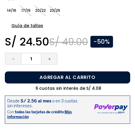
8
.
zapatos niña
14/16
17/19
20/22
23/25
9
.
niño
10
.
sandalias niño
Guía de tallas
S/
24
.
50
S/
49
.
00
-
50%
－
＋
AGREGAR AL CARRITO
6
cuotas sin interés de
S/
4
.
08