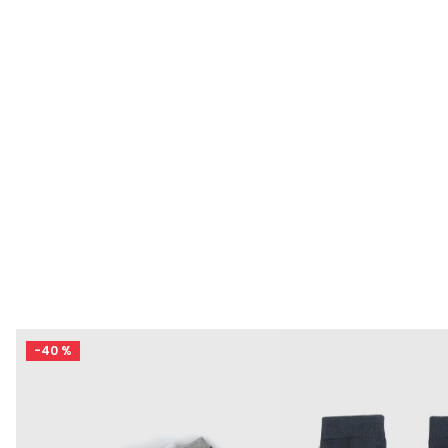
-
40 %