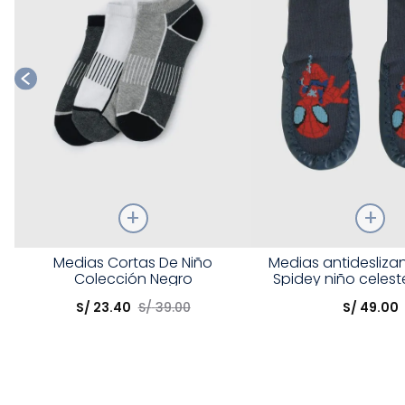
Talla
Talla
Medias Cortas De Niño
Medias antidesliza
Colección Negro
Spidey niño celest
Elige una opción
Elige una opción
2/3A
S/
23
.
40
S/
39
.
00
S/
49
.
00
COMPRAR
COMPRA