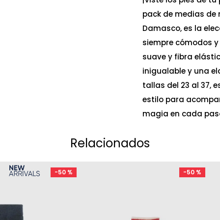
pack de medias de n
Damasco, es la elec
siempre cómodos y 
suave y fibra elást
inigualable y una e
tallas del 23 al 37,
estilo para acompañ
magia en cada pas
Relacionados
-
50 %
-
50 %