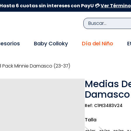
Hasta 6 cuotas sin intereses con PayU 💳
Ver Término
Buscar...
TÉRMINOS MÁS BUSCADOS
esorios
Baby Colloky
Día del Niño
E
1
.
zapatillas niña
2
.
zapatillas niño
3 Pack Minnie Damasco (23-37)
3
.
medias
Medias De
4
.
sandalias
Damasco 
5
.
sandalias niña
6
.
pijama
C1PE3483V24
7
.
bebe
Talla
8
.
zapatos niña