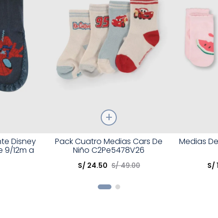
Talla
Talla
nte Disney
Pack Cuatro Medias Cars De
Medias De
e 9/12m a
Niño C2Pe5478V26
Elige una opción
Elige una 
S/
24
.
50
S/
49
.
00
S/
R
COMPRAR