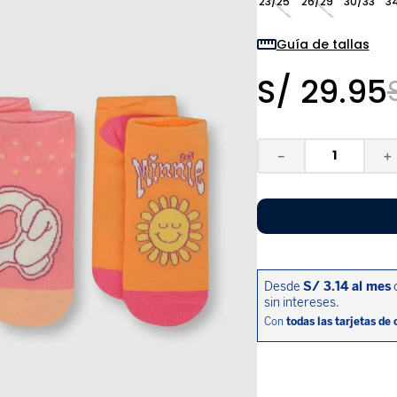
23/25
26/29
30/33
3
9
.
disney
10
.
sandalias niño
Guía de tallas
S/
29
.
95
－
＋