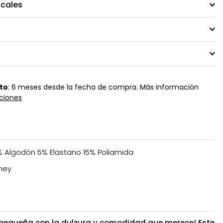
ocales
to
: 6 meses desde la fecha de compra. Más información
ciones
 Algodón 5% Elastano 15% Poliamida
ney
tu pequeña con la dulzura y comodidad que merece! Este