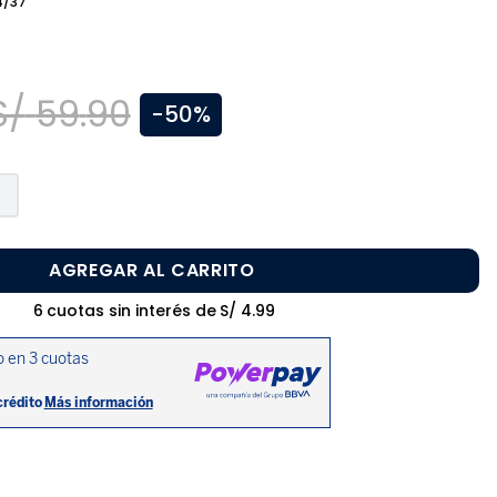
4/37
S/
59
.
90
-
50%
AGREGAR AL CARRITO
6
cuotas sin interés de
S/
4
.
99