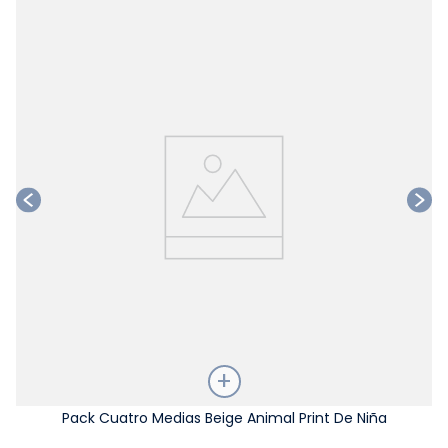
Ta
Talla
Pack Cuatro Medias Beige Animal Print De Niña
Elige una opción