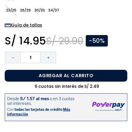
8
.
pijama
23/25
26/29
30/33
34/37
9
.
zapatos niña
10
.
disney
Guía de tallas
S/
14
.
95
S/
29
.
90
-
50%
－
＋
AGREGAR AL CARRITO
6
cuotas sin interés de
S/
2
.
49