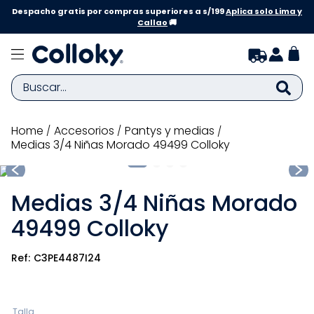
Despacho gratis por compras superiores a s/199
Aplica solo Lima y
Callao
🚚
Buscar...
TÉRMINOS MÁS BUSCADOS
accesorios
pantys y medias
Medias 3/4 Niñas Morado 49499 Colloky
1
.
zapatillas niña
2
.
zapatillas niño
Medias 3/4 Niñas Morado
3
.
medias
49499 Colloky
4
.
sandalias
5
.
sandalias niña
C3PE4487I24
6
.
bebe
7
.
sandalias niño
Talla