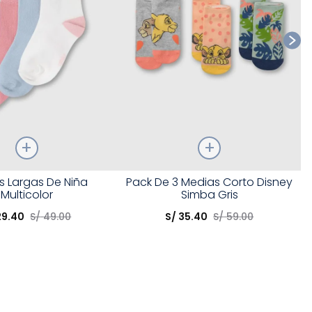
Talla
s Largas De Niña
Pack De 3 Medias Corto Disney
Multicolor
Simba Gris
opción
Elige una opción
29
.
40
S/
49
.
00
S/
35
.
40
S/
59
.
00
COMPRAR
COMPRAR