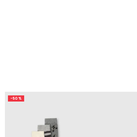
-
50 %