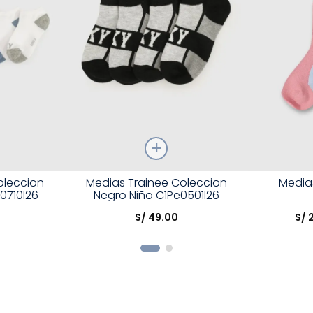
Talla
Talla
oleccion
Medias Trainee Coleccion
Media
0710I26
Negro Niño C1Pe0501I26
Elige una opción
Elige una 
S/
49
.
00
S/
R
COMPRAR