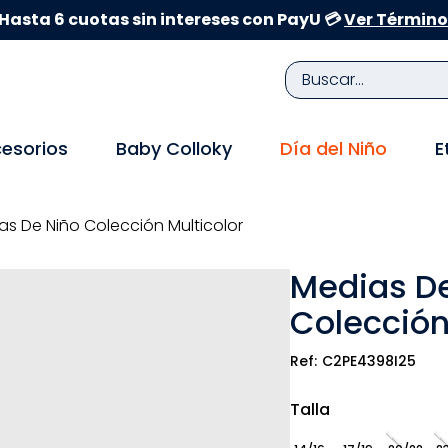
Hasta 6 cuotas sin intereses con PayU 💳
Ver Término
Buscar...
TÉRMINOS MÁS BUSCADOS
esorios
Baby Colloky
Día del Niño
E
1
.
zapatillas niña
2
.
zapatillas niño
as De Niño Colección Multicolor
3
.
medias
Medias De
4
.
sandalias
Colección
5
.
sandalias niña
6
.
bebe
C2PE4398I25
7
.
pijama
Talla
8
.
zapatos niña