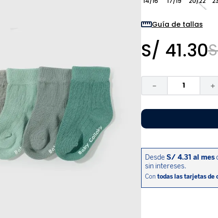
14/16
17/19
20/22
2
9
.
niño
10
.
sandalias niño
Guía de tallas
S/
41
.
30
S
－
＋