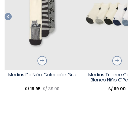
Talla
Talla
Medias De Niño Colección Gris
Medias Trainee C
Blanco Niño C1Pe
Elige una opción
Elige una opción
S/
19
.
95
S/
39
.
90
S/
69
.
00
COMPRAR
COMPRA