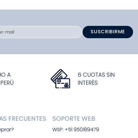
SUSCRIBIRME
HO A
6 CUOTAS SIN
 PERÚ
INTERÉS
AS FRECUENTES
SOPORTE WEB
prar?
WSP: +51 950189479