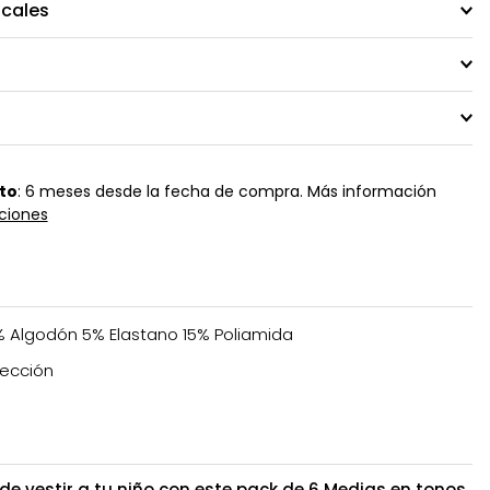
ocales
to
: 6 meses desde la fecha de compra. Más información
ciones
 Algodón 5% Elastano 15% Poliamida
ección
de vestir a tu niño con este pack de 6 Medias en tonos