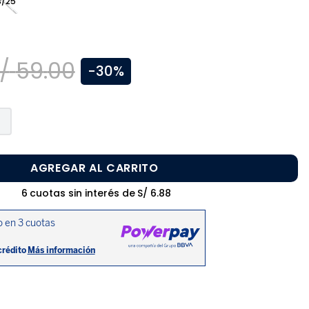
3/25
/
59
.
00
-
30%
AGREGAR AL CARRITO
6
cuotas sin interés de
S/
6
.
88