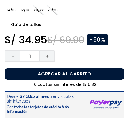
8
.
zapatos niña
14/16
17/19
20/22
23/25
9
.
pijama
10
.
sandalias niño
Guía de tallas
S/
34
.
95
S/
69
.
90
-
50%
－
＋
AGREGAR AL CARRITO
6
cuotas sin interés de
S/
5
.
82