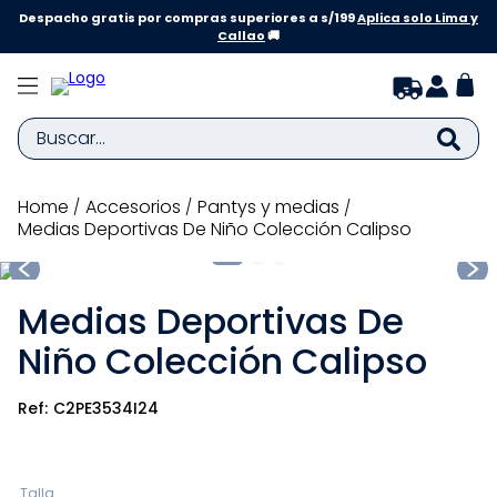
Despacho gratis por compras superiores a s/199
Aplica solo Lima y
Callao
🚚
Buscar...
TÉRMINOS MÁS BUSCADOS
accesorios
pantys y medias
Medias Deportivas De Niño Colección Calipso
1
.
zapatillas niña
2
.
zapatillas niño
Medias Deportivas De
3
.
medias
Niño Colección Calipso
4
.
sandalias
5
.
sandalias niña
C2PE3534I24
6
.
bebe
7
.
disney
Talla