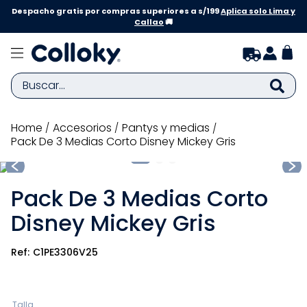
Despacho gratis por compras superiores a s/199
Aplica solo Lima y
Callao
🚚
Buscar...
TÉRMINOS MÁS BUSCADOS
accesorios
pantys y medias
Pack De 3 Medias Corto Disney Mickey Gris
1
.
zapatillas niña
2
.
zapatillas niño
Pack De 3 Medias Corto
3
.
medias
Disney Mickey Gris
4
.
sandalias
5
.
sandalias niña
C1PE3306V25
6
.
pijama
7
.
bebe
Talla