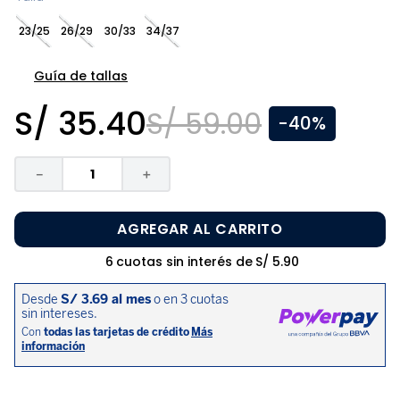
8
.
zapatos niña
23/25
26/29
30/33
34/37
9
.
disney
10
.
sandalias niño
Guía de tallas
S/
35
.
40
S/
59
.
00
-
40%
－
＋
AGREGAR AL CARRITO
6
cuotas sin interés de
S/
5
.
90