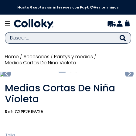
a y
Hasta 6 cuotas sin intereses con PayU 💳
Ver terminos
Buscar...
TÉRMINOS MÁS BUSCADOS
accesorios
pantys y medias
Medias Cortas De Niña Violeta
1
.
zapatillas niña
2
.
zapatillas niño
Medias Cortas De Niña
3
.
medias
Violeta
4
.
sandalias
5
.
sandalias niña
C2PE2615V25
6
.
bebe
7
.
sandalias niño
Talla