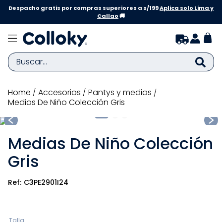
Despacho gratis por compras superiores a s/199
Aplica solo Lima y
Callao
🚚
Buscar...
TÉRMINOS MÁS BUSCADOS
accesorios
pantys y medias
Medias De Niño Colección Gris
1
.
zapatillas niña
2
.
zapatillas niño
Medias De Niño Colección
3
.
medias
Gris
4
.
sandalias
5
.
sandalias niña
C3PE2901I24
6
.
bebe
7
.
pijama
Talla