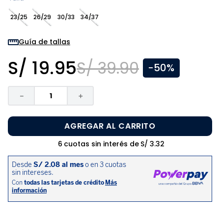
8
.
zapatos niña
23/25
26/29
30/33
34/37
9
.
niño
10
.
sandalias niño
Guía de tallas
S/
19
.
95
S/
39
.
90
-
50%
－
＋
AGREGAR AL CARRITO
6
cuotas sin interés de
S/
3
.
32