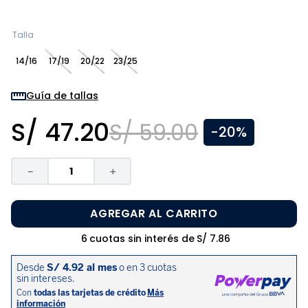
8
.
pijama
9
.
zapatos niña
Talla
10
.
disney
14/16
17/19
20/22
23/25
Guía de tallas
S/
47
.
20
S/
59
.
00
-
20%
－
＋
AGREGAR AL CARRITO
6
cuotas sin interés de
S/
7
.
86