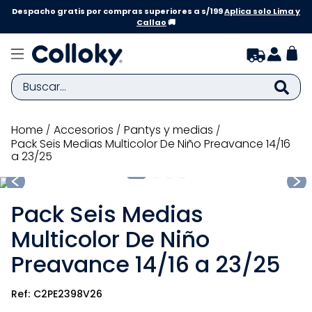
Despacho gratis por compras superiores a s/199
Aplica solo Lima y
Callao
🚚
Buscar...
TÉRMINOS MÁS BUSCADOS
accesorios
pantys y medias
Pack Seis Medias Multicolor De Niño Preavance 14/16
1
.
zapatillas niña
a 23/25
2
.
zapatillas niño
3
.
medias
Pack Seis Medias
4
.
sandalias
Multicolor De Niño
5
.
sandalias niña
Preavance 14/16 a 23/25
6
.
bebe
C2PE2398V26
7
.
sandalias niño