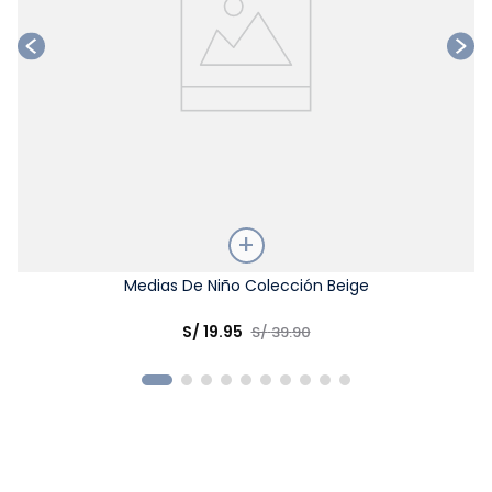
Talla
Medias De Niño Colección Beige
Elige una opción
S/
19
.
95
S/
39
.
90
COMPRAR