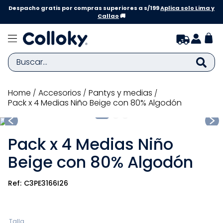
Despacho gratis por compras superiores a s/199
Aplica solo Lima y
Callao
🚚
Buscar...
TÉRMINOS MÁS BUSCADOS
accesorios
pantys y medias
Pack x 4 Medias Niño Beige con 80% Algodón
1
.
zapatillas niña
2
.
zapatillas niño
Pack x 4 Medias Niño
3
.
medias
Beige con 80% Algodón
4
.
sandalias
5
.
sandalias niña
C3PE3166I26
6
.
bebe
7
.
disney
Talla