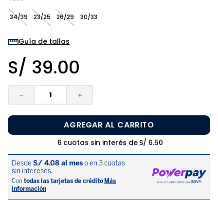
8
.
zapatos niña
34/39
23/25
26/29
30/33
9
.
pijama
10
.
sandalias niño
Guía de tallas
S/
39
.
00
－
＋
AGREGAR AL CARRITO
6
cuotas sin interés de
S/
6
.
50