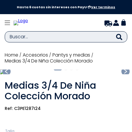
a y
Hasta 6 cuotas sin intereses con PayU 💳
Ver terminos
Buscar...
TÉRMINOS MÁS BUSCADOS
accesorios
pantys y medias
Medias 3/4 De Niña Colección Morado
1
.
zapatillas niña
2
.
zapatillas niño
Medias 3/4 De Niña
3
.
medias
Colección Morado
4
.
sandalias
5
.
sandalias niña
C3PE1287I24
6
.
pijama
7
.
bebe
Talla