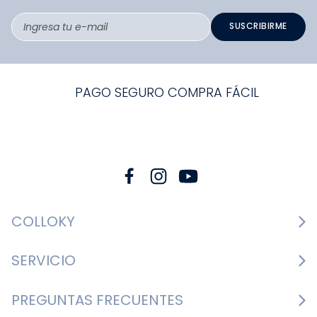
SUSCRIBIRME
PAGO SEGURO COMPRA FÁCIL
COLLOKY
Guía de tallas Zapatos
SERVICIO
Guía de tallas Ropa
Cambios y devoluciones
PREGUNTAS FRECUENTES
Guía de tallas Accesorios
Consultar boletas