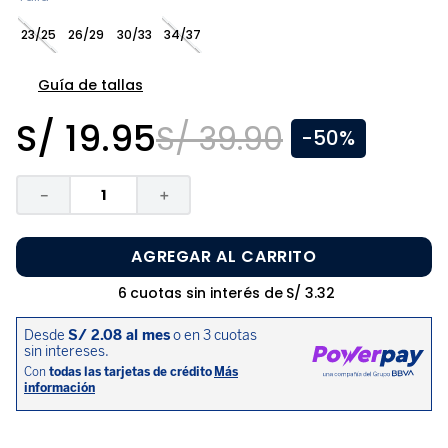
8
.
zapatos niña
23/25
26/29
30/33
34/37
9
.
disney
10
.
sandalias niño
Guía de tallas
S/
19
.
95
S/
39
.
90
-
50%
－
＋
AGREGAR AL CARRITO
6
cuotas sin interés de
S/
3
.
32