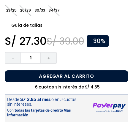
8
.
pijama
23/25
26/29
30/33
34/37
9
.
zapatos niña
10
.
disney
Guía de tallas
S/
27
.
30
S/
39
.
00
-
30%
－
＋
AGREGAR AL CARRITO
6
cuotas sin interés de
S/
4
.
55