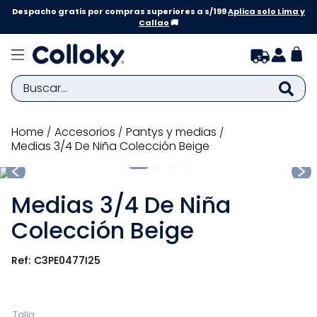
Despacho gratis por compras superiores a s/199
Aplica solo Lima y
Callao
🚚
Buscar...
TÉRMINOS MÁS BUSCADOS
accesorios
pantys y medias
Medias 3/4 De Niña Colección Beige
1
.
zapatillas niña
2
.
zapatillas niño
Medias 3/4 De Niña
3
.
medias
Colección Beige
4
.
sandalias
5
.
sandalias niña
C3PE0477I25
6
.
bebe
7
.
sandalias niño
Talla