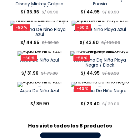
Disney Mickey Calipso
Fucsia
(21 A 27)
9
.
niño
Talla
Talla
S/
35
.
96
S/
44
.
95
S/
89
.
90
S/
89
.
90
Elige una opción
Elige una opción
10
.
sandalias niño
-
50 %
-
60 %
Hawaiana De Niño Playa
Aqua De Niño Playa Azul
COMPRAR
COMPRAR
Azul
Talla
Talla
S/
44
.
95
S/
43
.
60
S/
89
.
90
S/
109
.
00
Elige una opción
Elige una opción
-
60 %
-
50 %
Aqua De Niño Azul
Hawaiana De Niña Playa
COMPRAR
COMPRAR
Negro / Black
Talla
Talla
S/
31
.
96
S/
44
.
95
S/
79
.
90
S/
89
.
90
Elige una opción
Elige una opción
-
40 %
Aqua De Niño Azul
Hawaiana De Niño Negro
COMPRAR
COMPRAR
Talla
Talla
S/
89
.
90
S/
23
.
40
S/
39
.
00
Elige una opción
Elige una opción
COMPRAR
COMPRAR
Has visto todos los
8
productos