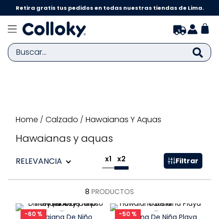
Retira gratis tus pedidos en todas nuestras tiendas de Lima.
Buscar...
TÉRMINOS MÁS BUSCADOS
1
.
zapatillas niña
2
.
zapatillas niño
Calzado
Hawaianas Y Aquas
3
.
medias
Hawaianas y aquas
4
.
sandalias
x1
x2
RELEVANCIA
Filtrar
5
.
sandalias niña
6
.
bebe
8
PRODUCTOS
7
.
pijama
-
60 %
-
50 %
8
.
zapatos niña
Hawaiana De Niño
Hawaiana De Niña Playa