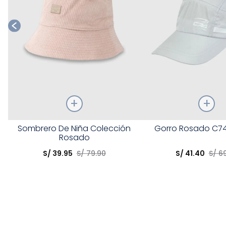
Talla
Talla
Sombrero De Niña Colección
Gorro Rosado C74
Rosado
Elige una opción
Elige una opción
S/
39
.
95
S/
79
.
90
S/
41
.
40
S/
6
COMPRAR
COMPRA