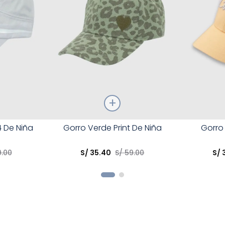
Talla
Talla
 De Niña
Gorro Verde Print De Niña
Gorro
Elige una opción
Elige una 
9
.
00
S/
35
.
40
S/
59
.
00
S/
R
COMPRAR