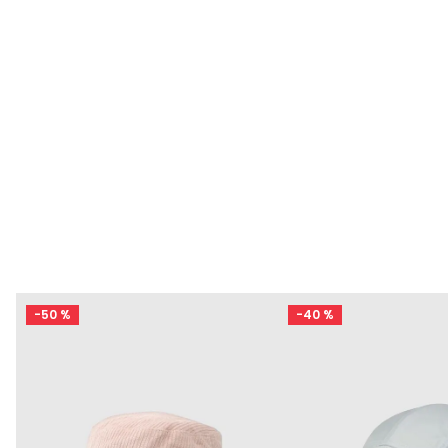
-
50 %
-
40 %