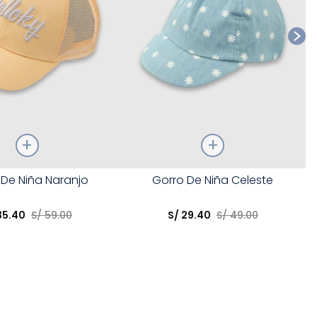
Talla
 De Niña Naranjo
Gorro De Niña Celeste
opción
Elige una opción
35
.
40
S/
59
.
00
S/
29
.
40
S/
49
.
00
COMPRAR
COMPRAR