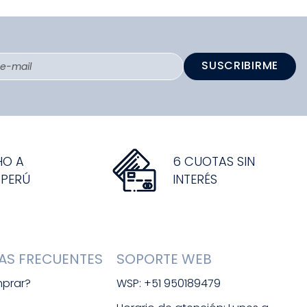
SUSCRIBIRME
HO A
6 CUOTAS SIN
 PERÚ
INTERÉS
AS FRECUENTES
SOPORTE WEB
prar?
WSP: +51 950189479