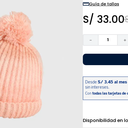
9
.
zapatos niña
Guía de tallas
10
.
disney
S/
33
.
00
－
＋
Disponibilidad en l