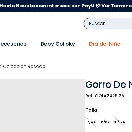
Hasta 6 cuotas sin intereses con PayU 💳
Ver Término
Buscar...
TÉRMINOS MÁS BUSCADOS
ccesorios
Baby Colloky
Día del Niño
1
.
zapatillas niña
2
.
zapatillas niño
ña Colección Rosado
3
.
medias
Gorro De 
4
.
sandalias
5
.
sandalias niña
GOLA2429I25
6
.
bebe
Talla
7
.
sandalias niño
2/4A
6/8A
10/12A
8
.
pijama