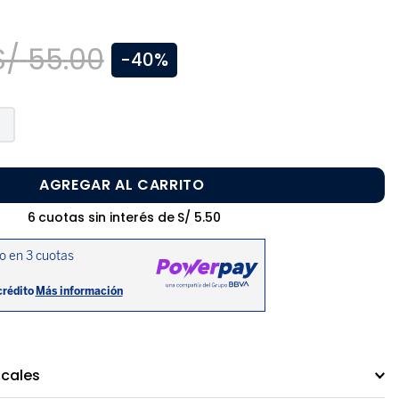
S/
55
.
00
-
40%
AGREGAR AL CARRITO
6
cuotas sin interés de
S/
5
.
50
ocales