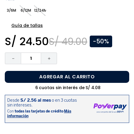
8
.
zapatos niña
3/6M
6/12M
12/24M
9
.
pijama
10
.
sandalias niño
Guía de tallas
S/
24
.
50
S/
49
.
00
-
50%
－
＋
AGREGAR AL CARRITO
6
cuotas sin interés de
S/
4
.
08