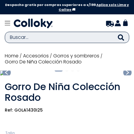
Despacho gratis por compras superiores a s/199
Aplica solo Lima y
Callao
🚚
Buscar...
TÉRMINOS MÁS BUSCADOS
accesorios
gorros y sombreros
Gorro De Niña Colección Rosado
1
.
zapatillas niña
2
.
zapatillas niño
Gorro De Niña Colección
3
.
medias
Rosado
4
.
sandalias
5
.
sandalias niña
GOLA1430I25
6
.
bebe
7
.
disney
Talla