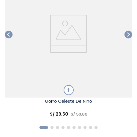
Talla
Gorro Celeste De Niño
Elige una opción
S/
29
.
50
S/
59
.
00
COMPRAR