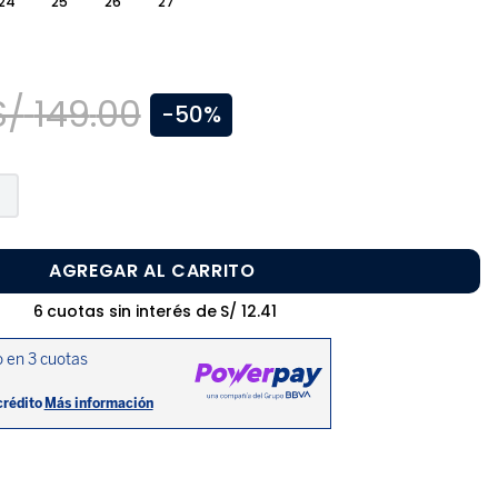
24
25
26
27
S/
149
.
00
-
50%
AGREGAR AL CARRITO
6
cuotas sin interés de
S/
12
.
41