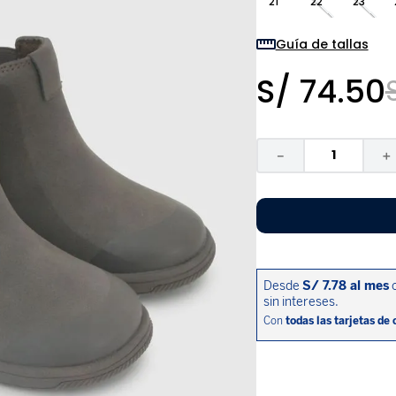
21
22
23
9
.
zapatos niña
10
.
disney
Guía de tallas
S/
74
.
50
－
＋