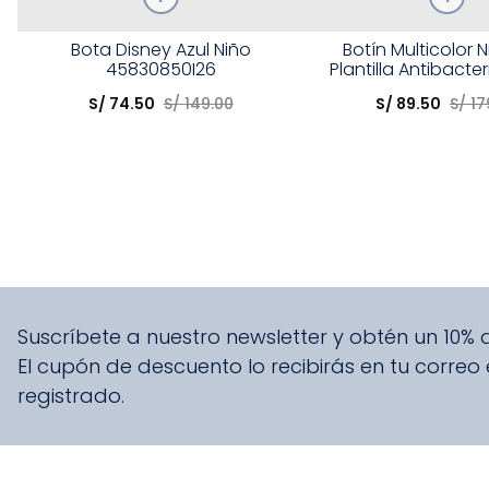
Talla
Talla
Bota Disney Azul Niño
Botín Multicolor 
45830850I26
Plantilla Antibacte
Elige una opción
Elige una opción
S/
74
.
50
S/
149
.
00
S/
89
.
50
S/
17
COMPRAR
COMPRA
Suscríbete a nuestro newsletter y obtén un 10%
El cupón de descuento lo recibirás en tu correo
registrado.