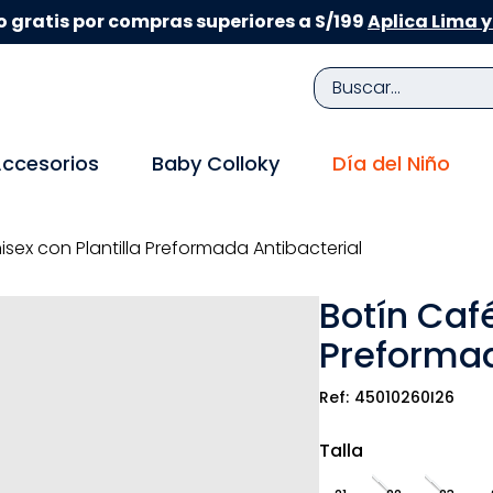
 gratis por compras superiores a S/199
Aplica Lima y
Buscar...
TÉRMINOS MÁS BUSCADOS
ccesorios
Baby Colloky
Día del Niño
1
.
zapatillas niña
2
.
zapatillas niño
isex con Plantilla Preformada Antibacterial
3
.
medias
Botín Café
4
.
sandalias
Preformad
5
.
sandalias niña
6
.
bebe
45010260I26
7
.
sandalias niño
Talla
8
.
pijama