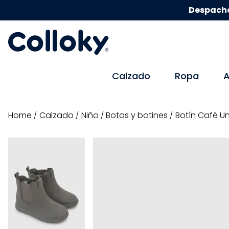
Despacho
Calzado
Ropa
A
calzado
niño
botas y botines
Botín Café Un