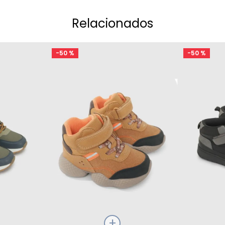
Relacionados
-
50 %
-
50 %