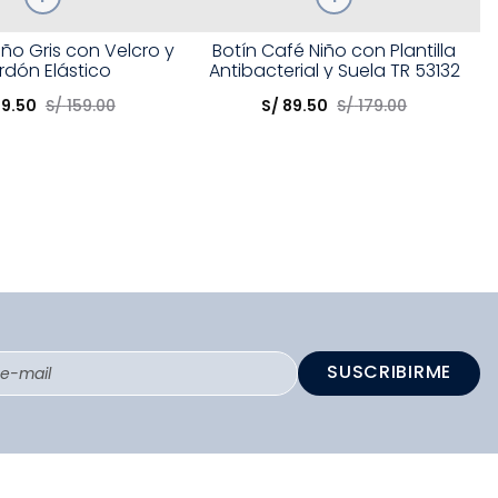
Talla
iño Gris con Velcro y
Botín Café Niño con Plantilla
rdón Elástico
Antibacterial y Suela TR 53132
opción
Elige una opción
79
.
50
S/
159
.
00
S/
89
.
50
S/
179
.
00
COMPRAR
COMPRAR
SUSCRIBIRME