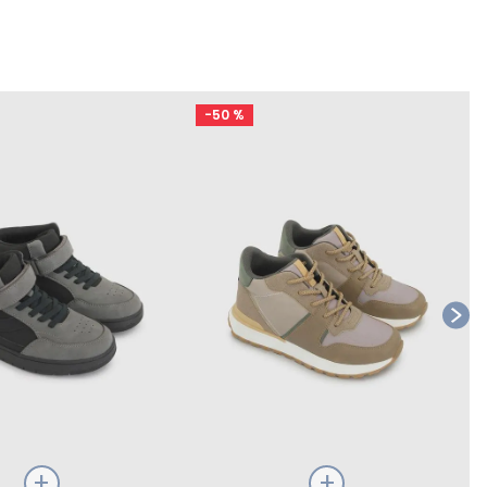
-
50 %
Ta