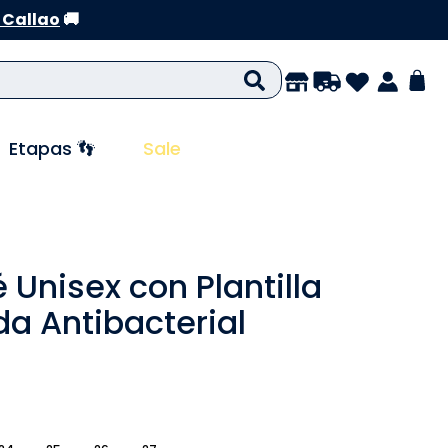
 Callao
🚚
Etapas 👣
Sale
 Unisex con Plantilla
a Antibacterial