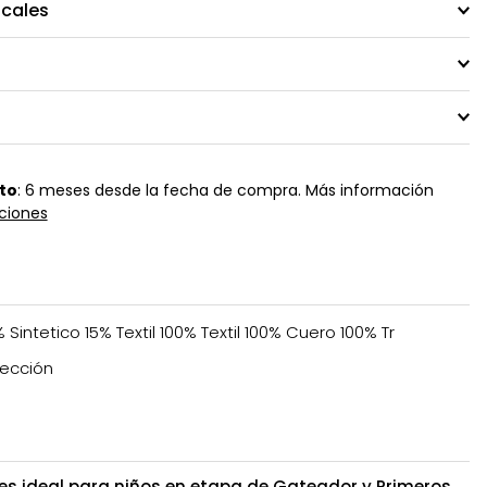
ocales
to
: 6 meses desde la fecha de compra. Más información
ciones
 Sintetico 15% Textil 100% Textil 100% Cuero 100% Tr
ección
x es ideal para niños en etapa de Gateador y Primeros