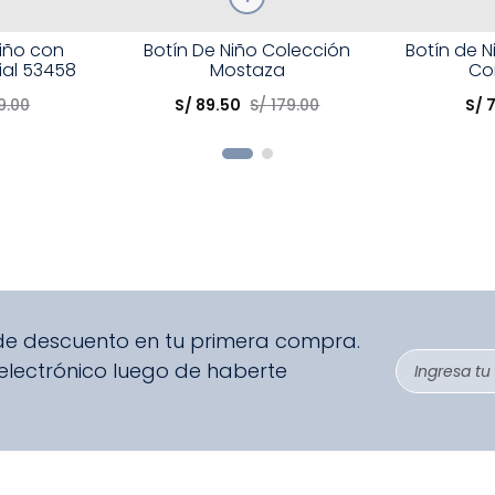
Talla
Talla
Niño con
Botín De Niño Colección
Botín de N
rial 53458
Mostaza
Co
Elige una opción
Elige una 
9
.
00
S/
89
.
50
S/
179
.
00
S/
R
COMPRAR
 de descuento en tu primera compra.
 electrónico luego de haberte