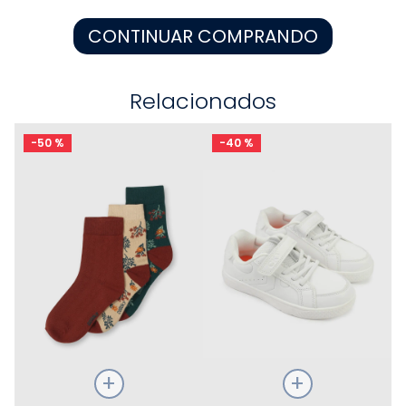
8
.
zapatos niña
CONTINUAR COMPRANDO
9
.
pijama
10
.
sandalias niño
Relacionados
-
50 %
-
40 %