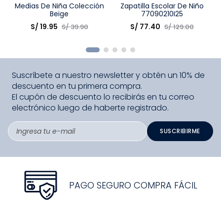
Talla
Medias De Niña Colección
Talla
Zapatilla Escolar De Niño
Beige
77090210I25
Elige una opción
Elige una opción
S/
19
.
95
S/
77
.
40
S/
39
.
90
S/
129
.
00
COMPRAR
COMPRAR
Suscríbete a nuestro newsletter y obtén un 10% de
descuento en tu primera compra.
El cupón de descuento lo recibirás en tu correo
electrónico luego de haberte registrado.
SUSCRIBIRME
PAGO SEGURO COMPRA FÁCIL