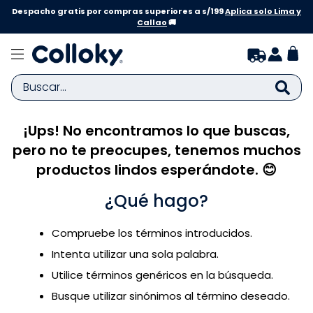
Despacho gratis por compras superiores a s/199
Aplica solo Lima y
Callao
🚚
Buscar...
¡Ups! No encontramos lo que buscas,
TÉRMINOS MÁS BUSCADOS
pero no te preocupes, tenemos muchos
1
.
zapatillas niña
productos lindos esperándote. 😊
2
.
zapatillas niño
¿Qué hago?
3
.
medias
4
.
sandalias
Compruebe los términos introducidos.
5
.
sandalias niña
Intenta utilizar una sola palabra.
6
.
bebe
Utilice términos genéricos en la búsqueda.
Busque utilizar sinónimos al término deseado.
7
.
disney