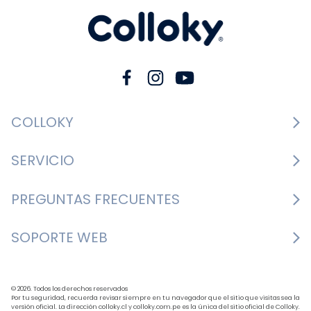
COLLOKY
Guía de tallas Zapatos
SERVICIO
Guía de tallas Ropa
Cambios y devoluciones
PREGUNTAS FRECUENTES
Guía de tallas Accesorios
Consultar boletas
Nosotros
¿Cómo comprar?
SOPORTE WEB
Formulario de contacto
Nuestras tiendas
Mis pedidos
Bases y condiciones
+562 3327 7700
BLOG
Formas de pago
Horario de atención: Lunes a Jueves de 9:30 a 18:00 
© 2026. Todos los derechos reservados
Política de despacho
Por tu seguridad, recuerda revisar siempre en tu navegador que el sitio que visitas sea la
versión oficial. La dirección colloky.cl y colloky.com.pe es la única del sitio oficial de Colloky.