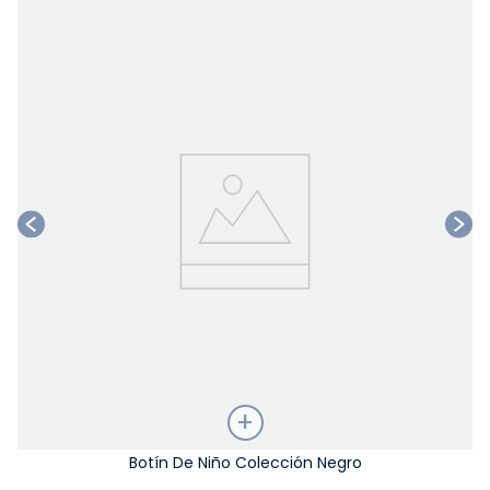
Ta
Talla
Botín De Niño Colección Negro