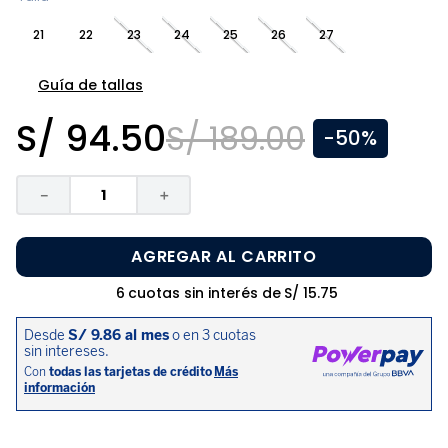
8
.
zapatos niña
21
22
23
24
25
26
27
9
.
niño
10
.
sandalias niño
Guía de tallas
S/
94
.
50
S/
189
.
00
-
50%
－
＋
AGREGAR AL CARRITO
6
cuotas sin interés de
S/
15
.
75