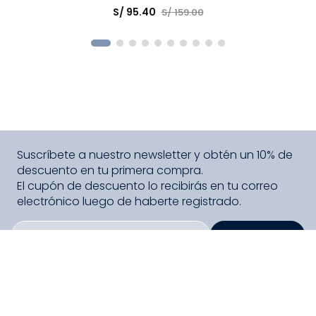
Elige una opción
S/
95
.
40
S/
159
.
00
COMPRAR
Suscríbete a nuestro newsletter y obtén un 10% de
descuento en tu primera compra.
El cupón de descuento lo recibirás en tu correo
electrónico luego de haberte registrado.
SUSCRIBIRME
PAGO SEGURO COMPRA FÁCIL