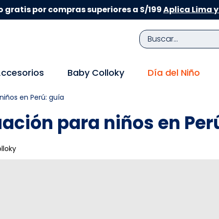
 gratis por compras superiores a S/199
Aplica Lima y
Buscar...
TÉRMINOS MÁS BUSCADOS
ccesorios
Baby Colloky
Día del Niño
1
.
zapatillas niña
niños en Perú: guía
2
.
zapatillas niño
uación para niños en Per
3
.
medias
4
.
sandalias
lloky
5
.
sandalias niña
6
.
bebe
7
.
sandalias niño
8
.
pijama