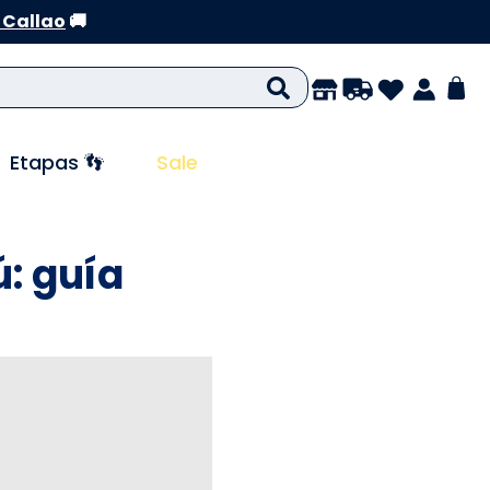
 Callao
🚚
Etapas 👣
Sale
ú: guía