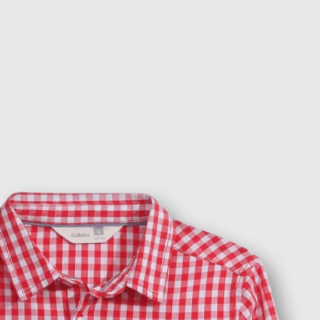
9
.
zapatos niña
10
.
disney