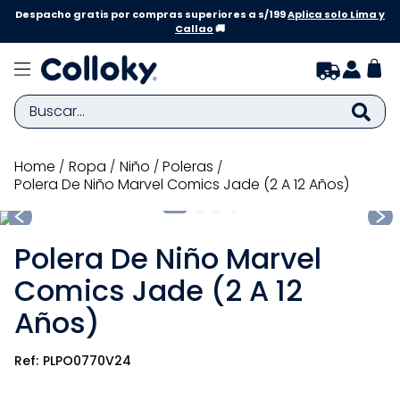
Despacho gratis por compras superiores a s/199
Aplica solo Lima y
Callao
🚚
Buscar...
TÉRMINOS MÁS BUSCADOS
ropa
niño
poleras
Polera De Niño Marvel Comics Jade (2 A 12 Años)
1
.
zapatillas niña
2
.
zapatillas niño
Polera De Niño Marvel
3
.
medias
Comics Jade (2 A 12
4
.
sandalias
Años)
5
.
sandalias niña
6
.
bebe
PLPO0770V24
7
.
pijama