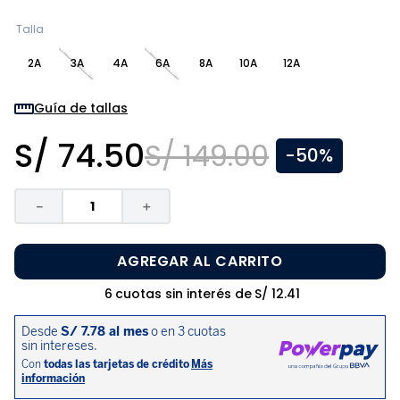
8
.
zapatos niña
Talla
9
.
niño
2A
3A
4A
6A
8A
10A
12A
10
.
sandalias niño
Guía de tallas
S/
74
.
50
S/
149
.
00
-
50%
－
＋
AGREGAR AL CARRITO
6
cuotas sin interés de
S/
12
.
41