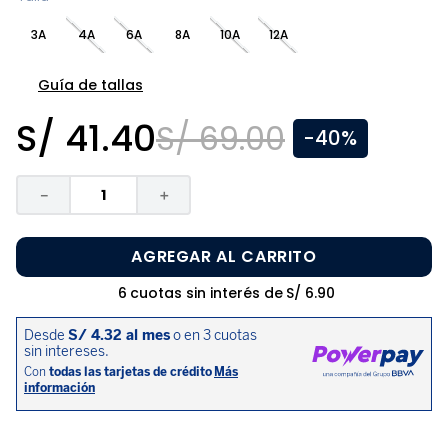
8
.
zapatos niña
3A
4A
6A
8A
10A
12A
9
.
niño
10
.
sandalias niño
Guía de tallas
S/
41
.
40
S/
69
.
00
-
40%
－
＋
AGREGAR AL CARRITO
6
cuotas sin interés de
S/
6
.
90