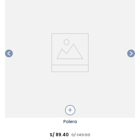
Ta
Talla
Polera
Elige una opción
S/
89
.
40
S/
149
.
00