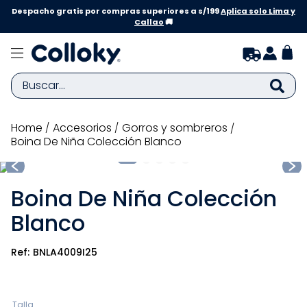
Despacho gratis por compras superiores a s/199
Aplica solo Lima y
Callao
🚚
Buscar...
TÉRMINOS MÁS BUSCADOS
accesorios
gorros y sombreros
Boina De Niña Colección Blanco
1
.
zapatillas niña
2
.
zapatillas niño
Boina De Niña Colección
3
.
medias
Blanco
4
.
sandalias
5
.
sandalias niña
BNLA4009I25
6
.
bebe
7
.
pijama
Talla