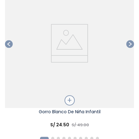
Talla
Gorro Blanco De Niña Infantil
Elige una opción
S/
24
.
50
S/
49
.
00
COMPRAR