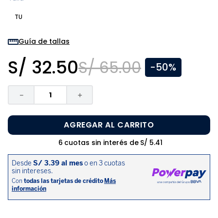
8
.
zapatos niña
TU
9
.
niño
10
.
sandalias niño
Guía de tallas
S/
32
.
50
S/
65
.
00
-
50%
－
＋
AGREGAR AL CARRITO
6
cuotas sin interés de
S/
5
.
41