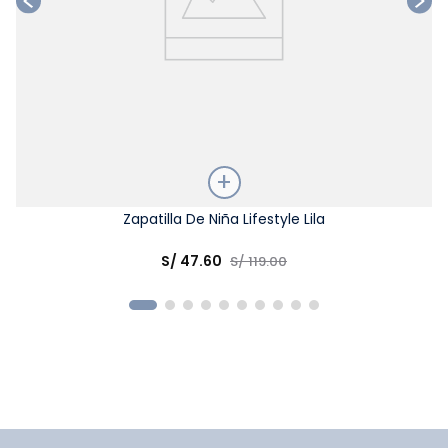
Talla
Zapatilla De Niña Lifestyle Lila
Elige una opción
S/
47
.
60
S/
119
.
00
COMPRAR