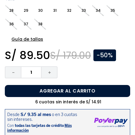
8
.
disney
28
29
30
31
32
33
34
35
9
.
zapatos niña
36
37
38
10
.
pijama
Guía de tallas
S/
89
.
50
S/
179
.
00
-
50%
－
＋
AGREGAR AL CARRITO
6
cuotas sin interés de
S/
14
.
91