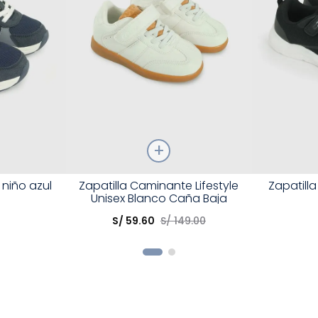
Talla
Talla
 niño azul
Zapatilla Caminante Lifestyle
Zapatilla
Unisex Blanco Caña Baja
Elige una opción
Elige una 
S/
59
.
60
S/
149
.
00
R
COMPRAR