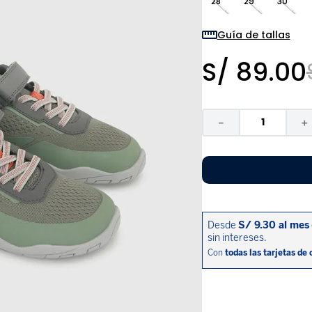
28
29
30
9
.
pijama
10
.
sandalias niño
Guía de tallas
S/
89
.
00
－
＋