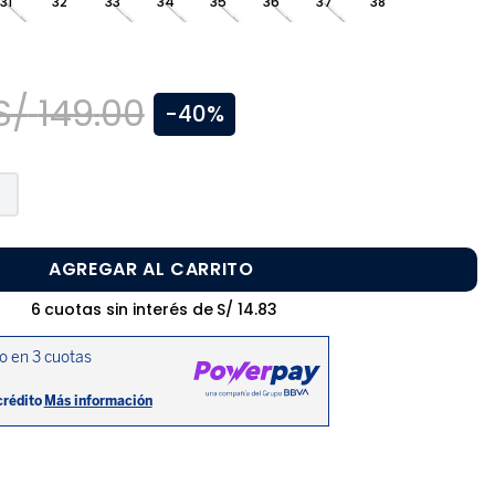
31
32
33
34
35
36
37
38
S/
149
.
00
-
40%
AGREGAR AL CARRITO
6
cuotas sin interés de
S/
14
.
83