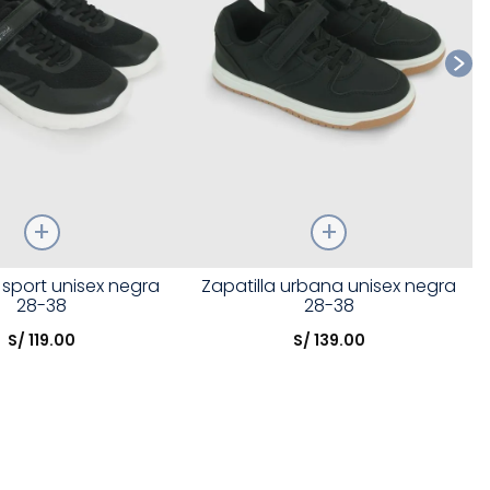
Talla
 sport unisex negra
Zapatilla urbana unisex negra
28-38
28-38
opción
Elige una opción
S/
119
.
00
S/
139
.
00
COMPRAR
COMPRAR