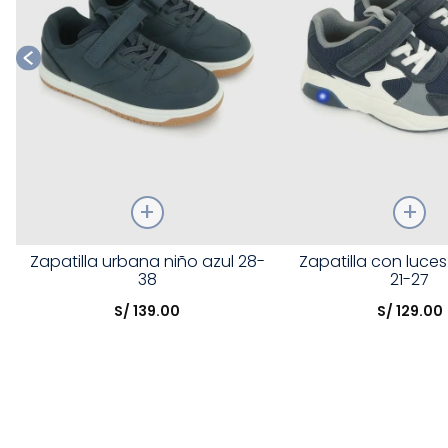
Talla
Talla
Zapatilla urbana niño azul 28-
Zapatilla con luces
38
21-27
Elige una opción
Elige una opción
S/
139
.
00
S/
129
.
00
COMPRAR
COMPRA