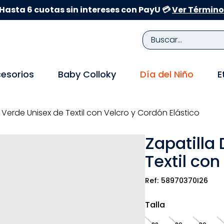
Hasta 6 cuotas sin intereses con PayU 💳
Ver Término
Buscar...
TÉRMINOS MÁS BUSCADOS
esorios
Baby Colloky
Día del Niño
E
1
.
zapatillas niña
2
.
zapatillas niño
 Verde Unisex de Textil con Velcro y Cordón Elástico
3
.
medias
Zapatilla
4
.
sandalias
Textil con
5
.
sandalias niña
6
.
bebe
58970370I26
7
.
disney
Talla
8
.
zapatos niña