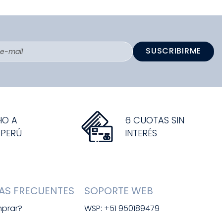
SUSCRIBIRME
HO A
6 CUOTAS SIN
 PERÚ
INTERÉS
AS FRECUENTES
SOPORTE WEB
prar?
WSP: +51 950189479