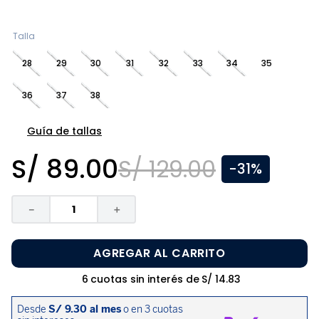
8
.
zapatos niña
9
.
pijama
Talla
10
.
sandalias niño
28
29
30
31
32
33
34
35
36
37
38
Guía de tallas
S/
89
.
00
S/
129
.
00
-
31%
－
＋
AGREGAR AL CARRITO
6
cuotas sin interés de
S/
14
.
83