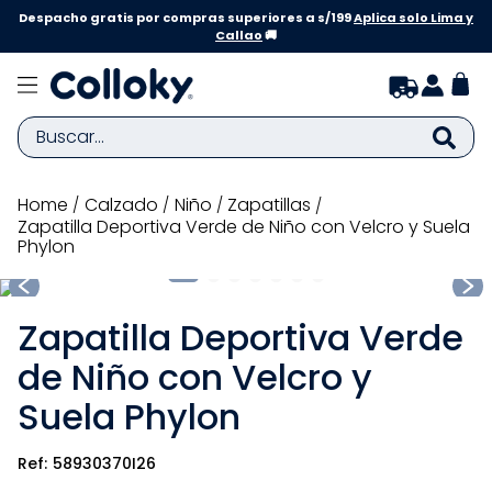
Despacho gratis por compras superiores a s/199
Aplica solo Lima y
Callao
🚚
Buscar...
TÉRMINOS MÁS BUSCADOS
calzado
niño
zapatillas
Zapatilla Deportiva Verde de Niño con Velcro y Suela
1
.
zapatillas niña
Phylon
2
.
zapatillas niño
3
.
medias
Zapatilla Deportiva Verde
4
.
sandalias
de Niño con Velcro y
5
.
sandalias niña
Suela Phylon
6
.
bebe
58930370I26
7
.
disney