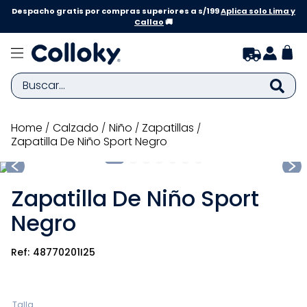
Despacho gratis por compras superiores a s/199
Aplica solo Lima y
Callao
🚚
Buscar...
TÉRMINOS MÁS BUSCADOS
calzado
niño
zapatillas
Zapatilla De Niño Sport Negro
1
.
zapatillas niña
2
.
zapatillas niño
Zapatilla De Niño Sport
3
.
medias
Negro
4
.
sandalias
5
.
sandalias niña
48770201I25
6
.
bebe
7
.
pijama
Talla