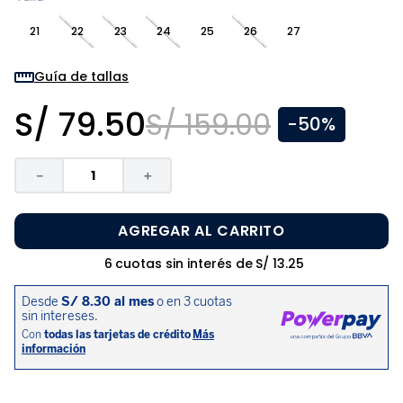
8
.
zapatos niña
21
22
23
24
25
26
27
9
.
niño
10
.
sandalias niño
Guía de tallas
S/
79
.
50
S/
159
.
00
-
50%
－
＋
AGREGAR AL CARRITO
6
cuotas sin interés de
S/
13
.
25