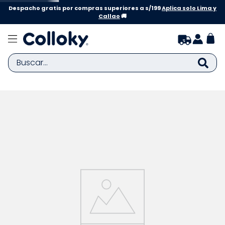
Despacho gratis por compras superiores a s/199
Aplica solo Lima y
Callao
🚚
Buscar...
TÉRMINOS MÁS BUSCADOS
1
.
zapatillas niña
2
.
zapatillas niño
3
.
medias
4
.
sandalias
5
.
sandalias niña
6
.
pijama
7
.
bebe