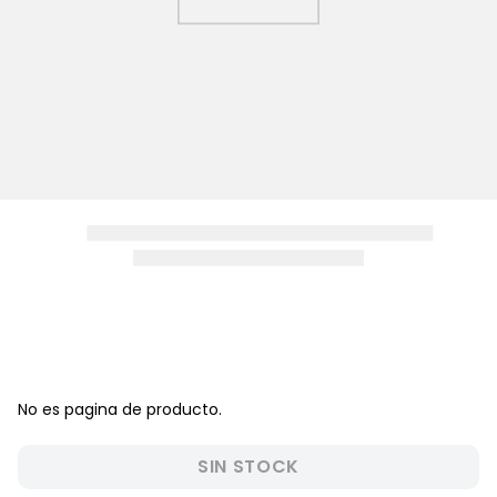
8
.
zapatos niña
9
.
disney
10
.
sandalias niño
No es pagina de producto.
SIN STOCK