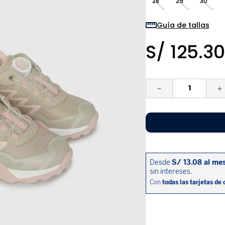
28
29
30
9
.
niño
10
.
sandalias niño
Guía de tallas
S/
125
.
30
－
＋