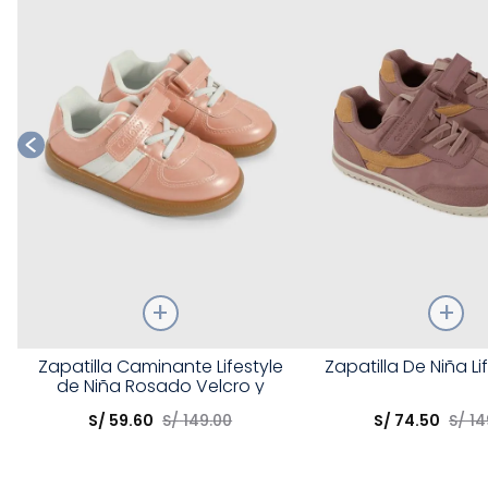
Talla
Talla
Zapatilla Caminante Lifestyle
Zapatilla De Niña Lif
de Niña Rosado Velcro y
Elige una opción
Elige una opción
Cordón
S/
59
.
60
S/
149
.
00
S/
74
.
50
S/
14
COMPRAR
COMPRA