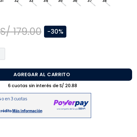
31
32
33
34
35
36
37
38
S/
179
.
00
-
30%
AGREGAR AL CARRITO
6
cuotas sin interés de
S/
20
.
88