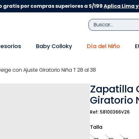
 gratis por compras superiores a S/199
Aplica Lima y
Buscar...
TÉRMINOS MÁS BUSCADOS
esorios
Baby Colloky
Día del Niño
E
1
.
zapatillas niña
2
.
zapatillas niño
eige con Ajuste Giratorio Niña T 28 al 38
3
.
medias
Zapatilla
4
.
sandalias
Giratorio 
5
.
sandalias niña
6
.
bebe
58100366V26
7
.
pijama
Talla
8
.
zapatos niña