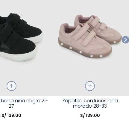
Talla
urbana niña negra 21-
Zapatilla con luces niña
27
morado 28-33
opción
Elige una opción
S/
139
.
00
S/
139
.
00
COMPRAR
COMPRAR