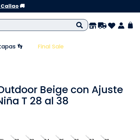
 Callao
🚚
tapas 👣
Final Sale
 Outdoor Beige con Ajuste
Niña T 28 al 38