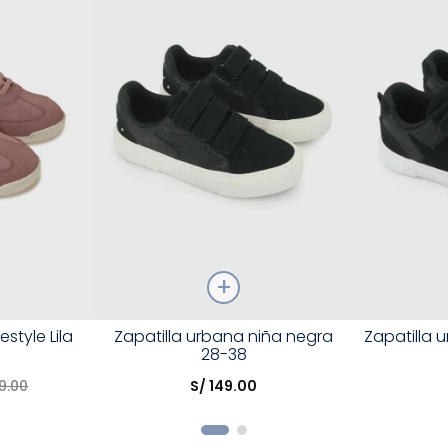
Talla
Talla
estyle Lila
Zapatilla urbana niña negra
Zapatilla 
28-38
Elige una opción
Elige una 
9
.
00
S/
149
.
00
R
COMPRAR