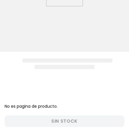
8
.
pijama
9
.
zapatos niña
10
.
disney
No es pagina de producto.
SIN STOCK