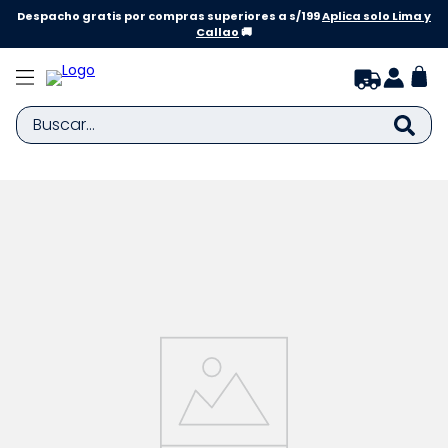
Despacho gratis por compras superiores a s/199
Aplica solo Lima y
Callao
🚚
Buscar...
TÉRMINOS MÁS BUSCADOS
1
.
zapatillas niña
2
.
zapatillas niño
3
.
medias
4
.
sandalias
5
.
sandalias niña
6
.
bebe
7
.
sandalias niño