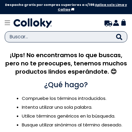
Despacho gratis por compras superiores a s/199
Aplica solo Lima y
Callao
🚚
Buscar...
¡Ups! No encontramos lo que buscas,
TÉRMINOS MÁS BUSCADOS
pero no te preocupes, tenemos muchos
1
.
zapatillas niña
productos lindos esperándote. 😊
2
.
zapatillas niño
¿Qué hago?
3
.
medias
4
.
sandalias
Compruebe los términos introducidos.
5
.
sandalias niña
Intenta utilizar una sola palabra.
6
.
bebe
Utilice términos genéricos en la búsqueda.
Busque utilizar sinónimos al término deseado.
7
.
disney