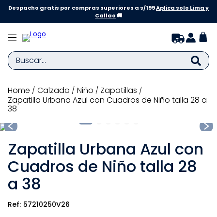
Despacho gratis por compras superiores a s/199
Aplica solo Lima y
Callao
🚚
Buscar...
TÉRMINOS MÁS BUSCADOS
calzado
niño
zapatillas
Zapatilla Urbana Azul con Cuadros de Niño talla 28 a
1
.
zapatillas niña
38
2
.
zapatillas niño
3
.
medias
Zapatilla Urbana Azul con
4
.
sandalias
Cuadros de Niño talla 28
5
.
sandalias niña
a 38
6
.
bebe
57210250V26
7
.
sandalias niño