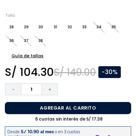
8
.
disney
9
.
zapatos niña
Talla
10
.
pijama
28
29
30
31
32
33
34
35
36
37
38
Guía de tallas
S/
104
.
30
S/
149
.
00
-
30%
－
＋
AGREGAR AL CARRITO
6
cuotas sin interés de
S/
17
.
38