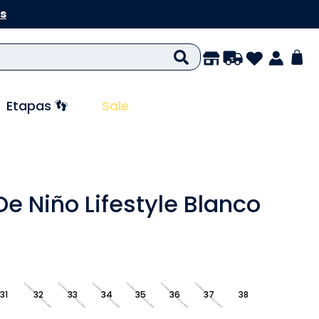
s
Etapas 👣
Sale
De Niño Lifestyle Blanco
31
32
33
34
35
36
37
38