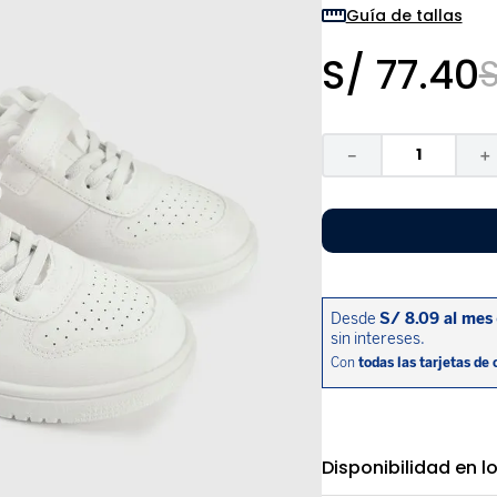
9
.
zapatos niña
Guía de tallas
10
.
disney
S/
77
.
40
－
＋
Disponibilidad en l