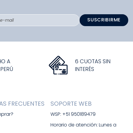
SUSCRIBIRME
HO A
6 CUOTAS SIN
 PERÚ
INTERÉS
AS FRECUENTES
SOPORTE WEB
prar?
WSP: +51 950189479
s
Horario de atención: Lunes a 