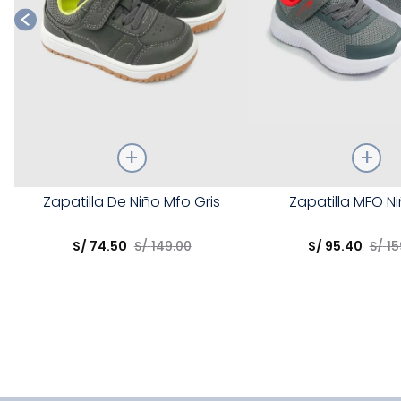
Talla
Talla
Zapatilla De Niño Mfo Gris
Zapatilla MFO Ni
Elige una opción
Elige una opción
S/
74
.
50
S/
149
.
00
S/
95
.
40
S/
15
COMPRAR
COMPRA