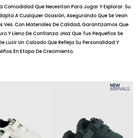
La Comodidad Que Necesitan Para Jugar Y Explorar. Su
Adapta A Cualquier Ocasión, Asegurando Que Se Vean
s Ves. Con Materiales De Calidad, Garantizamos Que
o Y Lleno De Confianza. ¡Haz Que Tus Pequeños Se
De Lucir Un Calzado Que Refleja Su Personalidad Y
 Niños En Etapa De Crecimiento.
Ta