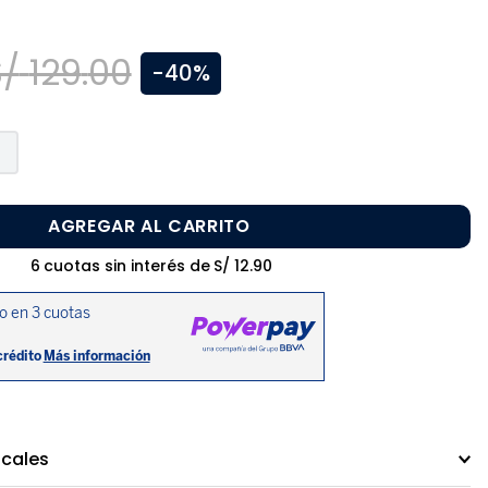
S/
129
.
00
-
40%
AGREGAR AL CARRITO
6
cuotas sin interés de
S/
12
.
90
ocales