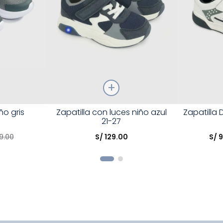
Talla
Talla
ño gris
Zapatilla con luces niño azul
Zapatilla 
21-27
Elige una opción
Elige una 
9
.
00
S/
129
.
00
S/
R
COMPRAR