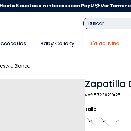
Hasta 6 cuotas sin intereses con PayU 💳
Ver Término
Buscar...
TÉRMINOS MÁS BUSCADOS
ccesorios
Baby Colloky
Día del Niño
1
.
zapatillas niña
2
.
zapatillas niño
festyle Blanco
3
.
medias
Zapatilla 
4
.
sandalias
5
.
sandalias niña
57230210I25
6
.
bebe
Talla
7
.
sandalias niño
28
29
30
8
.
pijama