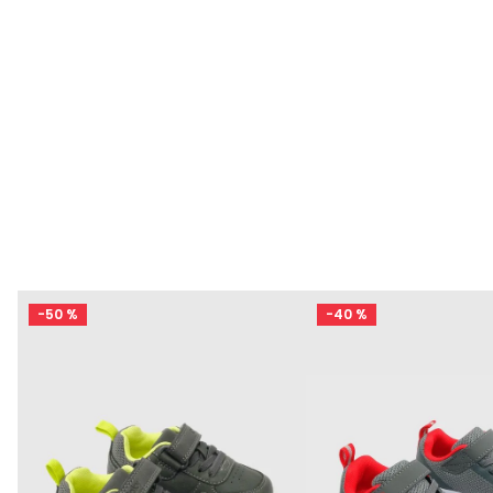
e
-
50 %
-
40 %