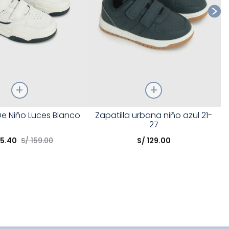
Talla
De Niño Luces Blanco
Zapatilla urbana niño azul 21-
27
opción
Elige una opción
95
.
40
S/
159
.
00
S/
129
.
00
COMPRAR
COMPRAR