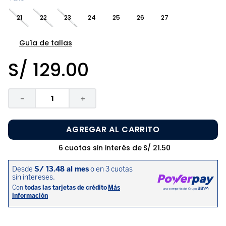
8
.
zapatos niña
21
22
23
24
25
26
27
9
.
pijama
10
.
sandalias niño
Guía de tallas
S/
129
.
00
－
＋
AGREGAR AL CARRITO
6
cuotas sin interés de
S/
21
.
50