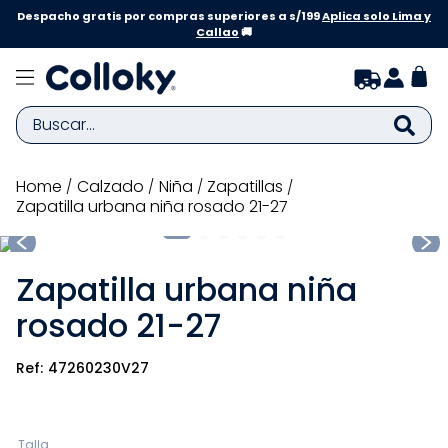
Despacho gratis por compras superiores a s/199
Aplica solo Lima y
Callao
🚚
Buscar...
TÉRMINOS MÁS BUSCADOS
calzado
niña
zapatillas
Zapatilla urbana niña rosado 21-27
1
.
zapatillas niña
2
.
zapatillas niño
Zapatilla urbana niña
3
.
medias
rosado 21-27
4
.
sandalias
5
.
sandalias niña
47260230V27
6
.
bebe
7
.
disney
Talla