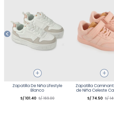
Talla
Talla
Zapatilla De Niña Lifestyle
Zapatilla Caminante
Blanco
de Niña Celeste C
Elige una opción
Elige una opción
S/
101
.
40
S/
169
.
00
S/
74
.
50
S/
14
COMPRAR
COMPRA