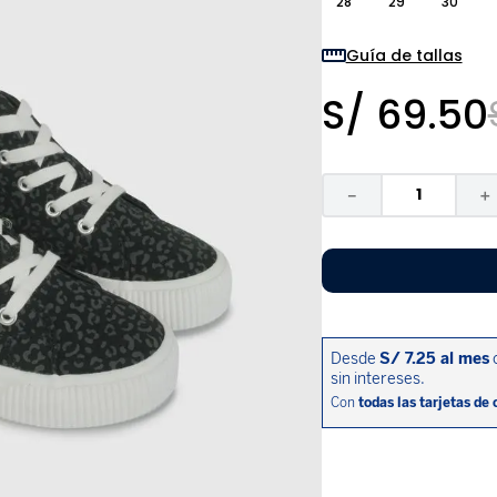
28
29
30
9
.
niño
10
.
sandalias niño
Guía de tallas
S/
69
.
50
－
＋