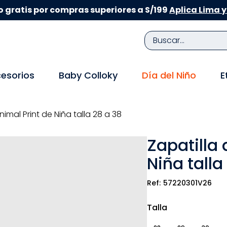
 gratis por compras superiores a S/199
Aplica Lima y
Buscar...
TÉRMINOS MÁS BUSCADOS
esorios
Baby Colloky
Día del Niño
E
1
.
zapatillas niña
2
.
zapatillas niño
nimal Print de Niña talla 28 a 38
3
.
medias
Zapatilla 
4
.
sandalias
Niña talla
5
.
sandalias niña
6
.
bebe
57220301V26
7
.
pijama
Talla
8
.
zapatos niña