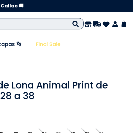
 Callao
🚚
tapas 👣
Final Sale
de Lona Animal Print de
 28 a 38