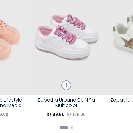
Talla
Talla
 Lifestyle
Zapatilla Urbana De Niña
Zapatilla
aña Media
Multicolor
Elige una opción
Elige una 
9
.
00
S/
89
.
50
S/
179
.
00
R
COMPRAR