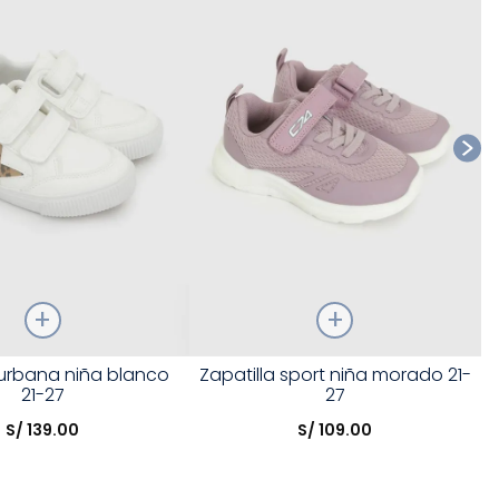
Talla
 urbana niña blanco
Zapatilla sport niña morado 21-
21-27
27
opción
Elige una opción
S/
139
.
00
S/
109
.
00
COMPRAR
COMPRAR