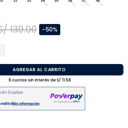
31
32
33
34
35
36
37
38
S/
139
.
00
-
50%
AGREGAR AL CARRITO
6
cuotas sin interés de
S/
11
.
58