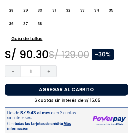
8
.
zapatos niña
28
29
30
31
32
33
34
35
9
.
pijama
36
37
38
10
.
sandalias niño
Guía de tallas
S/
90
.
30
S/
129
.
00
-
30%
－
＋
AGREGAR AL CARRITO
6
cuotas sin interés de
S/
15
.
05