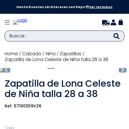
a y
Hasta 6 cuotas sin intereses con PayU 💳
Ver terminos
Buscar...
TÉRMINOS MÁS BUSCADOS
calzado
niña
zapatillas
Zapatilla de Lona Celeste de Niña talla 28 a 38
1
.
zapatillas niña
2
.
zapatillas niño
Zapatilla de Lona Celeste
3
.
medias
de Niña talla 28 a 38
4
.
sandalias
5
.
sandalias niña
57100359V26
6
.
bebe
7
.
disney
Talla