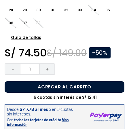
8
.
zapatos niña
28
29
30
31
32
33
34
35
9
.
disney
36
37
38
10
.
sandalias niño
Guía de tallas
S/
74
.
50
S/
149
.
00
-
50%
－
＋
AGREGAR AL CARRITO
6
cuotas sin interés de
S/
12
.
41