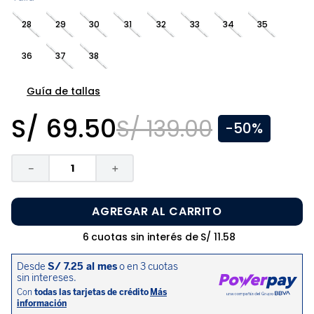
8
.
disney
28
29
30
31
32
33
34
35
9
.
zapatos niña
36
37
38
10
.
pijama
Guía de tallas
S/
69
.
50
S/
139
.
00
-
50%
－
＋
AGREGAR AL CARRITO
6
cuotas sin interés de
S/
11
.
58