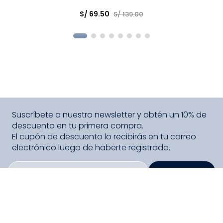
Elige una opción
S/
69
.
50
S/
139
.
00
COMPRAR
Suscríbete a nuestro newsletter y obtén un 10% de
descuento en tu primera compra.
El cupón de descuento lo recibirás en tu correo
electrónico luego de haberte registrado.
SUSCRIBIRME
PAGO SEGURO COMPRA FÁCIL