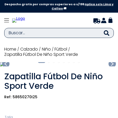
Despacho gratis por compras superiores a s/199
Aplica solo Lima y
Callao
🚚
Buscar...
TÉRMINOS MÁS BUSCADOS
calzado
niño
fútbol
Zapatilla Fútbol De Niño Sport Verde
1
.
zapatillas niña
2
.
zapatillas niño
Zapatilla Fútbol De Niño
3
.
medias
Sport Verde
4
.
sandalias
5
.
sandalias niña
58650270I25
6
.
bebe
7
.
sandalias niño
Talla