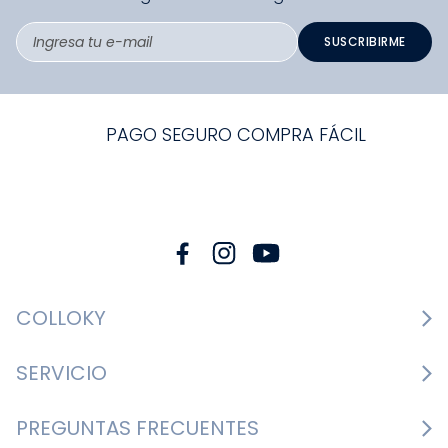
SUSCRIBIRME
PAGO SEGURO COMPRA FÁCIL
COLLOKY
Guía de tallas Zapatos
SERVICIO
Guía de tallas Ropa
Cambios y devoluciones
PREGUNTAS FRECUENTES
Guía de tallas Accesorios