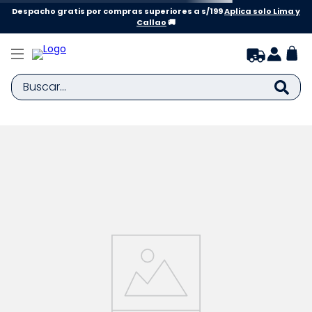
Despacho gratis por compras superiores a s/199
Aplica solo Lima y
Callao
🚚
Buscar...
TÉRMINOS MÁS BUSCADOS
1
.
zapatillas niña
2
.
zapatillas niño
3
.
medias
4
.
sandalias
5
.
sandalias niña
6
.
bebe
7
.
disney