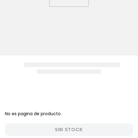
8
.
zapatos niña
9
.
pijama
10
.
sandalias niño
No es pagina de producto.
SIN STOCK