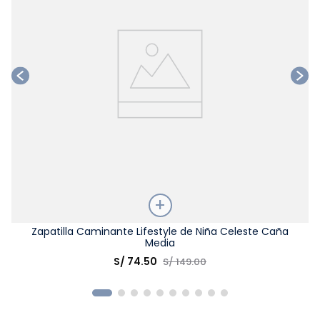
Talla
Zapatilla Caminante Lifestyle de Niña Celeste Caña
Media
Elige una opción
S/
74
.
50
S/
149
.
00
COMPRAR