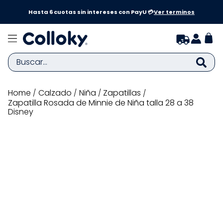
a y
Hasta 6 cuotas sin intereses con PayU 💳
Ver terminos
Buscar...
TÉRMINOS MÁS BUSCADOS
calzado
niña
zapatillas
Zapatilla Rosada de Minnie de Niña talla 28 a 38
1
.
zapatillas niña
Disney
2
.
zapatillas niño
3
.
medias
4
.
sandalias
5
.
sandalias niña
6
.
bebe
7
.
pijama