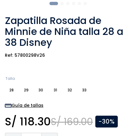
Zapatilla Rosada de
Minnie de Niña talla 28 a
38 Disney
57800298V26
Talla
28
29
30
31
32
33
Guía de tallas
S/
118
.
30
S/
169
.
00
-
30%