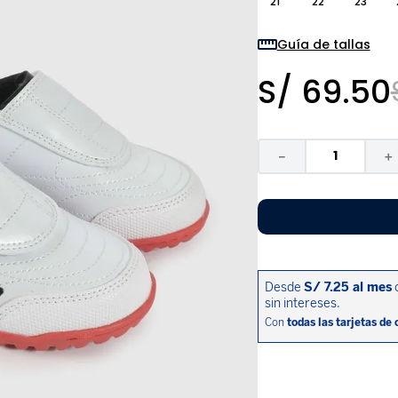
21
22
23
9
.
pijama
10
.
sandalias niño
Guía de tallas
S/
69
.
50
－
＋