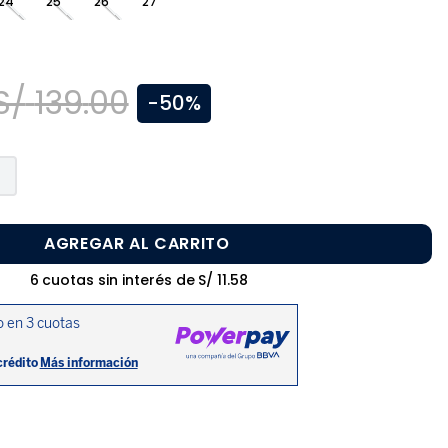
24
25
26
27
S/
139
.
00
-
50%
AGREGAR AL CARRITO
6
cuotas sin interés de
S/
11
.
58