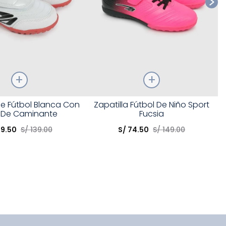
Talla
De Fútbol Blanca Con
Zapatilla Fútbol De Niño Sport
 De Caminante
Fucsia
opción
Elige una opción
69
.
50
S/
139
.
00
S/
74
.
50
S/
149
.
00
COMPRAR
COMPRAR