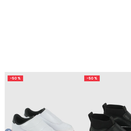
-
50 %
-
50 %