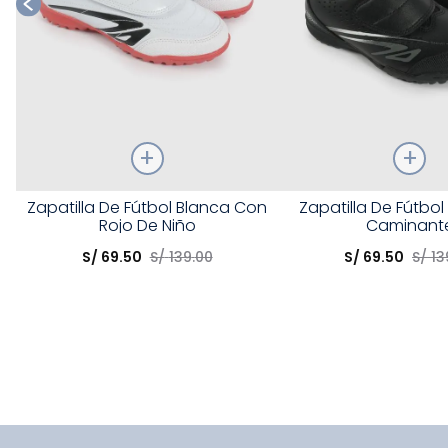
Talla
Talla
Zapatilla De Fútbol Blanca Con
Zapatilla De Fútbo
Rojo De Niño
Caminant
Elige una opción
Elige una opción
S/
69
.
50
S/
139
.
00
S/
69
.
50
S/
13
COMPRAR
COMPRA