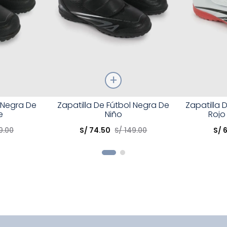
Talla
Talla
l Negra De
Zapatilla De Fútbol Negra De
Zapatilla 
e
Niño
Rojo
Elige una opción
Elige una 
9
.
00
S/
74
.
50
S/
149
.
00
S/
R
COMPRAR