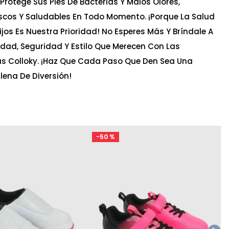
Protege Sus Pies De Bacterias Y Malos Olores,
scos Y Saludables En Todo Momento. ¡Porque La Salud
ijos Es Nuestra Prioridad! No Esperes Más Y Bríndale A
dad, Seguridad Y Estilo Que Merecen Con Las
as Colloky. ¡Haz Que Cada Paso Que Den Sea Una
Llena De Diversión!
-
50 %
Ta