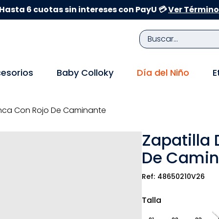
Hasta 6 cuotas sin intereses con PayU 💳
Ver Término
Buscar...
TÉRMINOS MÁS BUSCADOS
esorios
Baby Colloky
Día del Niño
E
1
.
zapatillas niña
2
.
zapatillas niño
lanca Con Rojo De Caminante
3
.
medias
Zapatilla
4
.
sandalias
De Camin
5
.
sandalias niña
6
.
bebe
48650210V26
7
.
disney
Talla
8
.
zapatos niña