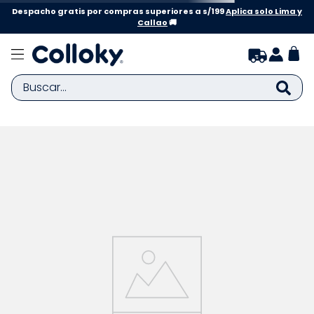
Despacho gratis por compras superiores a s/199
Aplica solo Lima y
Callao
🚚
Buscar...
TÉRMINOS MÁS BUSCADOS
1
.
zapatillas niña
2
.
zapatillas niño
3
.
medias
4
.
sandalias
5
.
sandalias niña
6
.
bebe
7
.
disney