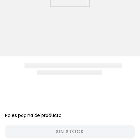
8
.
zapatos niña
9
.
pijama
10
.
sandalias niño
No es pagina de producto.
SIN STOCK