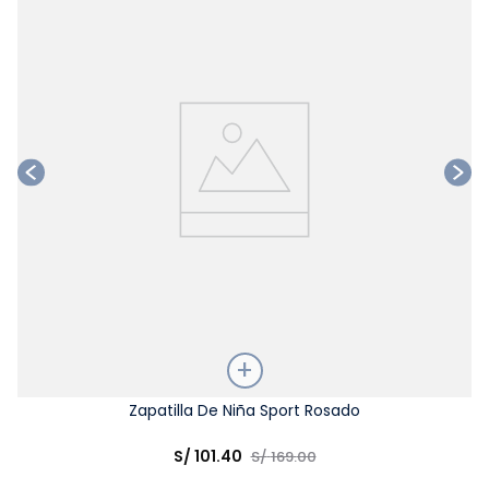
Ta
Talla
Zapatilla De Niña Sport Rosado
Elige una opción
S/
101
.
40
S/
169
.
00
COMPRAR