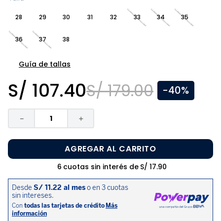
8
.
disney
28
29
30
31
32
33
34
35
9
.
zapatos niña
36
37
38
10
.
pijama
Guía de tallas
S/
107
.
40
S/
179
.
00
-
40%
－
＋
AGREGAR AL CARRITO
6
cuotas sin interés de
S/
17
.
90