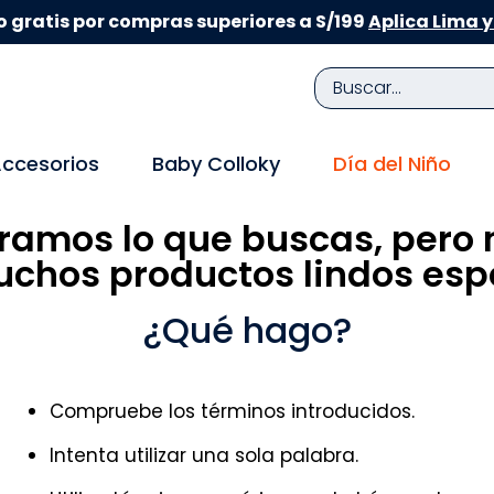
 gratis por compras superiores a S/199
Aplica Lima y
Buscar...
TÉRMINOS MÁS BUSCADOS
ccesorios
Baby Colloky
Día del Niño
1
.
zapatillas niña
ramos lo que buscas, pero 
2
.
zapatillas niño
chos productos lindos espe
3
.
medias
4
.
sandalias
¿Qué hago?
5
.
sandalias niña
6
.
bebe
Compruebe los términos introducidos.
7
.
sandalias niño
Intenta utilizar una sola palabra.
8
.
pijama