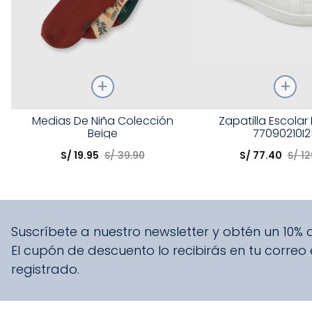
Talla
Talla
Medias De Niña Colección
Zapatilla Escolar
Beige
77090210I2
Elige una opción
Elige una opción
S/
19
.
95
S/
39
.
90
S/
77
.
40
S/
12
COMPRAR
COMPRA
Suscríbete a nuestro newsletter y obtén un 10%
El cupón de descuento lo recibirás en tu correo
registrado.