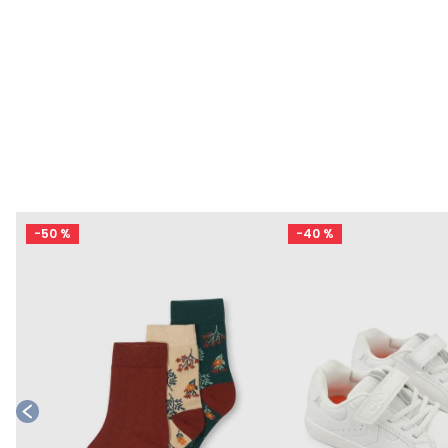
-
50 %
-
40 %