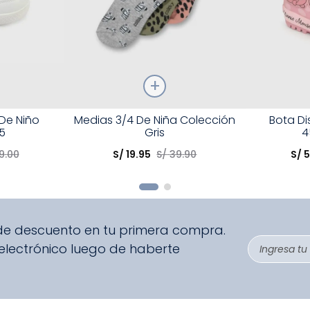
Talla
Talla
 De Niño
Medias 3/4 De Niña Colección
Bota D
5
Gris
4
Elige una opción
Elige una 
9
.
00
S/
19
.
95
S/
39
.
90
S/
5
R
COMPRAR
 de descuento en tu primera compra.
 electrónico luego de haberte