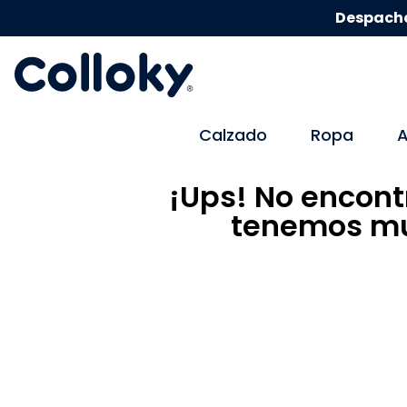
Despacho
Calzado
Ropa
A
¡Ups! No encont
tenemos mu