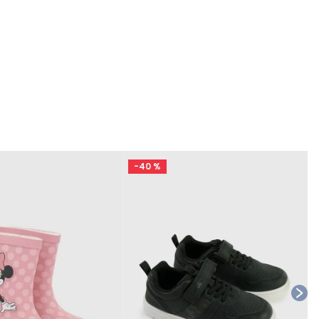
-
40 %