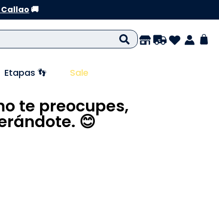
 Callao
🚚
Etapas 👣
Sale
no te preocupes,
rándote. 😊