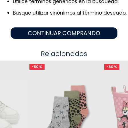
Utilice términos genéricos en la búsqueda.
9
.
zapatos niña
10
.
disney
Busque utilizar sinónimos al término deseado.
CONTINUAR COMPRANDO
Relacionados
-
50 %
-
60 %