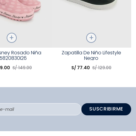
Talla
isney Rosado Niña
Zapatilla De Niño Lifestyle
5820830I26
Negro
opción
Elige una opción
9
.
00
S/
149
.
00
S/
77
.
40
S/
129
.
00
COMPRAR
COMPRAR
SUSCRIBIRME