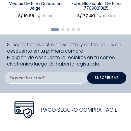
Talla
Medias De Niña Colección
Talla
Zapatilla Escolar De Niño
Beige
77090210I25
Elige una opción
Elige una opción
S/
19
.
95
S/
77
.
40
S/
39
.
90
S/
129
.
00
COMPRAR
COMPRAR
Suscríbete a nuestro newsletter y obtén un 10% de
descuento en tu primera compra.
El cupón de descuento lo recibirás en tu correo
electrónico luego de haberte registrado.
SUSCRIBIRME
PAGO SEGURO COMPRA FÁCIL