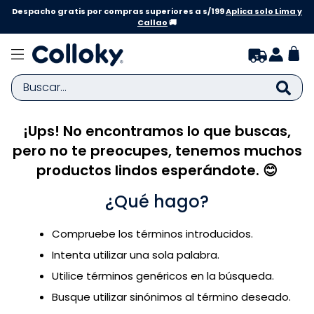
Despacho gratis por compras superiores a s/199
Aplica solo Lima y
Callao
🚚
Buscar...
¡Ups! No encontramos lo que buscas,
TÉRMINOS MÁS BUSCADOS
pero no te preocupes, tenemos muchos
1
.
zapatillas niña
productos lindos esperándote. 😊
2
.
zapatillas niño
¿Qué hago?
3
.
medias
4
.
sandalias
Compruebe los términos introducidos.
5
.
sandalias niña
Intenta utilizar una sola palabra.
6
.
bebe
Utilice términos genéricos en la búsqueda.
Busque utilizar sinónimos al término deseado.
7
.
sandalias niño