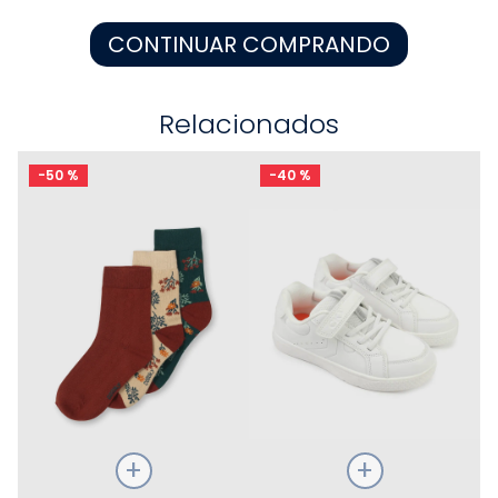
8
.
pijama
CONTINUAR COMPRANDO
9
.
zapatos niña
10
.
disney
Relacionados
-
50 %
-
40 %