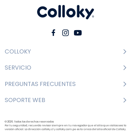
COLLOKY
Guía de tallas Zapatos
SERVICIO
Guía de tallas Ropa
Cambios y devoluciones
PREGUNTAS FRECUENTES
Guía de tallas Accesorios
Consultar boletas
Nosotros
¿Cómo comprar?
SOPORTE WEB
Formulario de contacto
Nuestras tiendas
Mis pedidos
Bases y condiciones
+562 3327 7700
BLOG
Formas de pago
Horario de atención: Lunes a Jueves de 9:30 a 18:00 
© 2026. Todos los derechos reservados
Política de despacho
Por tu seguridad, recuerda revisar siempre en tu navegador que el sitio que visitas sea la
versión oficial. La dirección colloky.cl y colloky.com.pe es la única del sitio oficial de Colloky.