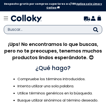
Despacho gratis por compras superiores a s/199
Aplica solo Lima y
Callao
🚚
Buscar...
¡Ups! No encontramos lo que buscas,
TÉRMINOS MÁS BUSCADOS
pero no te preocupes, tenemos muchos
1
.
zapatillas niña
productos lindos esperándote. 😊
2
.
zapatillas niño
¿Qué hago?
3
.
medias
4
.
sandalias
Compruebe los términos introducidos.
5
.
sandalias niña
Intenta utilizar una sola palabra.
6
.
pijama
Utilice términos genéricos en la búsqueda.
Busque utilizar sinónimos al término deseado.
7
.
bebe