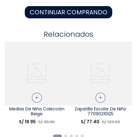
8
.
zapatos niña
CONTINUAR COMPRANDO
9
.
disney
10
.
sandalias niño
Relacionados
Talla
Medias De Niña Colección
Talla
Zapatilla Escolar De Niño
Beige
77090210I25
Elige una opción
Elige una opción
S/
19
.
95
S/
77
.
40
S/
39
.
90
S/
129
.
00
COMPRAR
COMPRAR