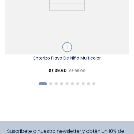
Talla
Enterizo Playa De Niña Multicolor
Elige una opción
S/
39
.
60
S/
99
.
00
COMPRAR
Suscríbete a nuestro newsletter y obtén un 10% de