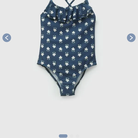
8
.
zapatos niña
9
.
pijama
10
.
sandalias niño