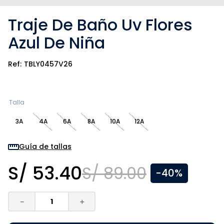
Traje De Baño Uv Flores
Azul De Niña
TBLY0457V26
Talla
3A
4A
6A
8A
10A
12A
Guía de tallas
S/
53
.
40
S/
89
.
00
-
40%
－
＋