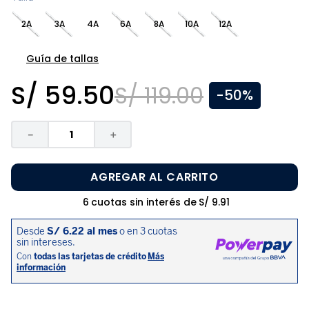
8
.
zapatos niña
2A
3A
4A
6A
8A
10A
12A
9
.
disney
10
.
sandalias niño
Guía de tallas
S/
59
.
50
S/
119
.
00
-
50%
－
＋
AGREGAR AL CARRITO
6
cuotas sin interés de
S/
9
.
91