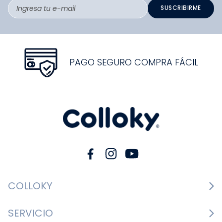
Talla
Sweater De Niño Colección Beige
Elige una opción
S/
83
.
40
S/
139
.
00
COMPRAR
Suscríbete a nuestro newsletter y obtén un 10% de
descuento en tu primera compra.
El cupón de descuento lo recibirás en tu correo
electrónico luego de haberte registrado.
SUSCRIBIRME