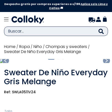
Despacho gratis por compras superiores a s/199
Aplica solo Lima y
Callao
🚚
Buscar...
TÉRMINOS MÁS BUSCADOS
ropa
niño
chompas y sweaters
Sweater De Niño Everyday Gris Melange
1
.
zapatillas niña
2
.
zapatillas niño
Sweater De Niño Everyday
3
.
medias
Gris Melange
4
.
sandalias
5
.
sandalias niña
SWLA0511V24
6
.
pijama
7
.
bebe
Talla